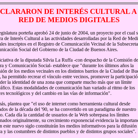
CLARARON DE INTERÉS CULTURAL A
RED DE MEDIOS DIGITALES
gislatura porteña aprobó 24 de junio de 2004, un proyecto por el cual 
ra de Interés Cultural a las actividades desarrolladas por la Red de Med
ales inscriptos en el Registro de Comunicación Vecinal de la Subsecreta
icación Social del Gobierno de la Ciudad de Buenos Aires.
iciativa de la diputada Silvia La Ruffa -con despacho de la Comisión d
ra y Comunicación Social- establece que "durante los últimos años la
sión de los medios vecinales en los distintos barrios de la Ciudad de B
, ha permitido recrear el vínculo entre vecinos, promover la participaci
der la identidad de una zona que comparte mucho más que un límite
áfico. Estas modalidades de comunicación han variado al ritmo de los
es tecnológicos y del cambio en las vías de información".
s, plantea que "el uso de internet como herramienta cultural desde
dos de la década del '90, se ha convertido en un paradigma de nuestro
o. Cada día la cantidad de usuarios de la Web sobrepasa los límites
nados originalmente, su crecimiento exponencial evidencia la importan
n este nuevo siglo constituirán los medios informativos para la difusión 
ra y las costumbres de distintos pueblos y de distintos grupos sociales".