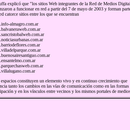
ffa explicó que "los sitios Web integrantes de la Red de Medios Digital
zaron a funcionar en red a partir del 7 de mayo de 2003 y forman part
red catorce sitios entre los que se encuentran
info-almagro.com.ar
balvaneraweb.com.ar
sancristobalweb.com.ar
noticiasurbanas.com.ar
arriodeflores.com.ar
illadelparque.com.ar
buenosairesantiguo.com.ar
ensantelmo.com.ar
parquechasweb.com.ar
villalugano.com.ar
 espacios constituyen un elemento vivo y en continuo crecimiento que
ncia tanto los cambios en las vías de comunicación como en las formas
cipación y en los vínculos entre vecinos y los mismos portales de medio