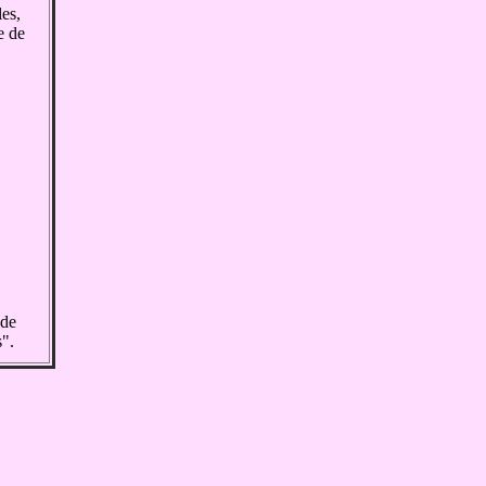
es,
e de
 de
s".