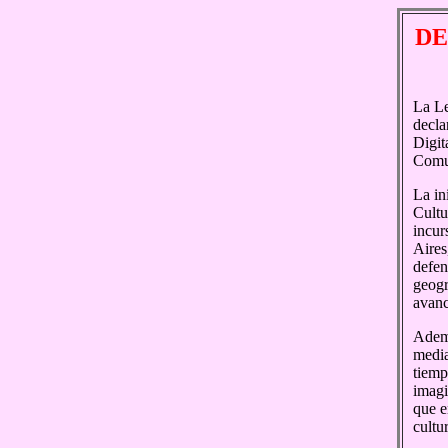
DE
La Le
decla
Digit
Comun
La in
Cultu
incur
Aires
defen
geogr
avanc
Ademá
media
tiemp
imagi
que e
cultu