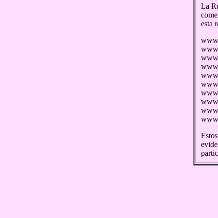
La Ru
comen
esta 
www.
www.
www.
www.
www.b
www.v
www.
www.
www.
www.
Estos
evide
parti