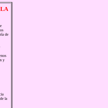
 LA
se
ios
ría de
e
uenos
ón y
cia
de la