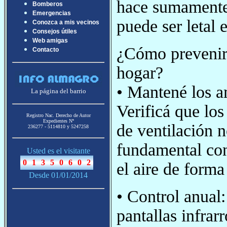
hace sumamente 
Bomberos
Emergencias
puede ser letal
Conozca a mis vecinos
Consejos útiles
Web amigas
¿Cómo prevenir 
Contacto
hogar?
• Mantené los a
La página del barrio
Verificá que los
Registro Nac. Derecho de Autor
Expedientes Nª
de ventilación n
236277 - 5114810 y 5247258
fundamental con
Usted es el visitante
el aire de forma
Desde 01/01/2014
• Control anual:
pantallas infrar