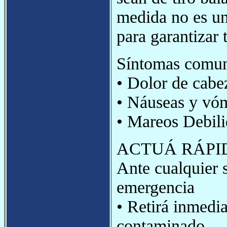
medida no es un
para garantizar 
Síntomas comune
• Dolor de cabe
• Náuseas y vó
• Mareos Debili
ACTUÁ RÁPI
Ante cualquier 
emergencia
• Retirá inmedi
contaminado.