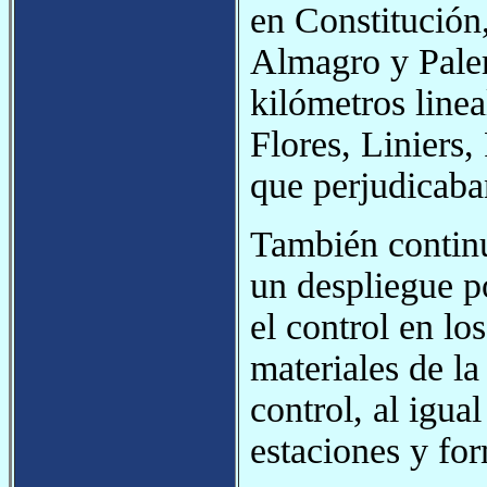
en Constitución
Almagro y Paler
kilómetros line
Flores, Liniers,
que perjudicaba
También contin
un despliegue po
el control en lo
materiales de la
control, al igua
estaciones y fo