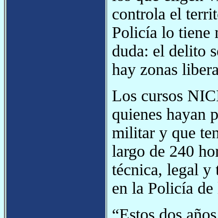
controla el terr
Policía lo tiene
duda: el delito
hay zonas liber
Los cursos NICE
quienes hayan p
militar y que te
largo de 240 hor
técnica, legal y
en la Policía de
“Estos dos años