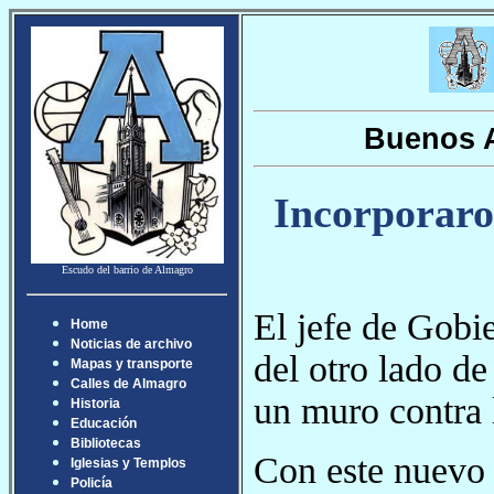
Buenos A
Incorporaron
Escudo del barrio de Almagro
El jefe de Gobie
Home
Noticias de archivo
del otro lado de
Mapas y transporte
Calles de Almagro
un muro contra 
Historia
Educación
Bibliotecas
Con este nuevo 
Iglesias y Templos
Policía