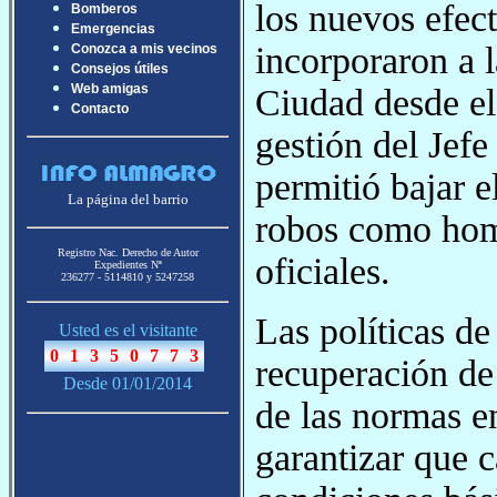
los nuevos efec
Bomberos
Emergencias
incorporaron a l
Conozca a mis vecinos
Consejos útiles
Web amigas
Ciudad desde el
Contacto
gestión del Jefe
permitió bajar e
La página del barrio
robos como homi
Registro Nac. Derecho de Autor
oficiales.
Expedientes Nª
236277 - 5114810 y 5247258
Las políticas d
Usted es el visitante
recuperación de
Desde 01/01/2014
de las normas en
garantizar que 