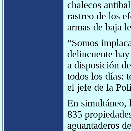
chalecos antibal
rastreo de los e
armas de baja l
“Somos implacab
delincuente hay
a disposición de
todos los días: 
el jefe de la Po
En simultáneo, 
835 propiedade
aguantaderos de