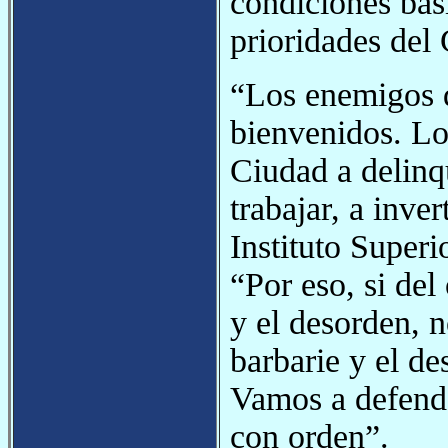
condiciones bás
prioridades del
“Los enemigos d
bienvenidos. Lo
Ciudad a delinq
trabajar, a inver
Instituto Super
“Por eso, si del
y el desorden, 
barbarie y el de
Vamos a defender
con orden”.