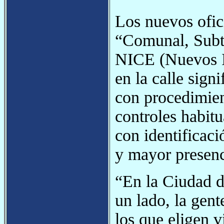
Los nuevos ofici
“Comunal, Subt
NICE (Nuevos In
en la calle sign
con procedimien
controles habit
con identificac
y mayor presenc
“En la Ciudad d
un lado, la gent
los que eligen v