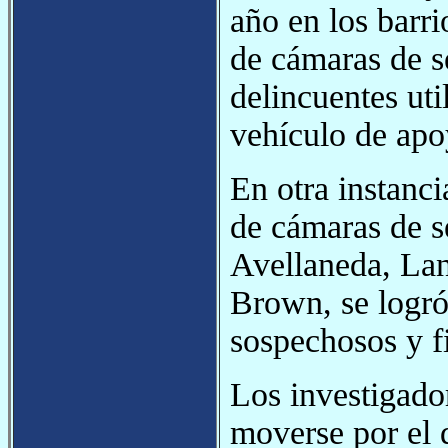
año en los barri
de cámaras de s
delincuentes ut
vehículo de apo
En otra instanci
de cámaras de s
Avellaneda, La
Brown, se logró 
sospechosos y f
Los investigado
moverse por el d