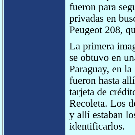
fueron para segu
privadas en busc
Peugeot 208, qu
La primera imag
se obtuvo en una
Paraguay, en la
fueron hasta all
tarjeta de crédi
Recoleta. Los d
y allí estaban l
identificarlos.