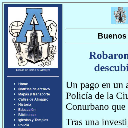
Buenos 
Robaron
descubi
Escudo del barrio de Almagro
Un pago en un al
Home
Noticias de archivo
Policía de la C
Mapas y transporte
Calles de Almagro
Conurbano que 
Historia
Educación
Bibliotecas
Tras una investi
Iglesias y Templos
Policía