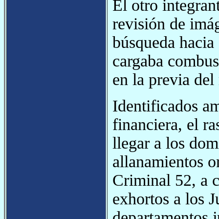
El otro integran
revisión de imá
búsqueda hacia 
cargaba combust
en la previa de
Identificados a
financiera, el r
llegar a los dom
allanamientos o
Criminal 52, a 
exhortos a los J
departamentos j