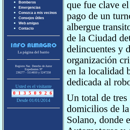
que fue clave el
Bomberos
Emergencias
pago de un turn
Conozca a mis vecinos
Consejos útiles
Web amigas
albergue transito
Contacto
de la Ciudad de
delincuentes y d
La página del barrio
organización cr
Registro Nac. Derecho de Autor
en la localidad
Expedientes Nª
236277 - 5114810 y 5247258
dedicada al rob
Usted es el visitante
Un total de tres
Desde 01/01/2014
domicilios de l
Solano, donde e