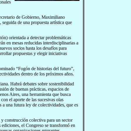
ionales
secretario de Gobierno, Maximiliano
 seguida de una propuesta artística que
tón) orientada a detectar problemáticas
rán en mesas reducidas interdisciplinarias a
nuevos socios hasta los desafíos para
rollar propuestas y elegir iniciativas
nominado “Fogón de historias del futuro”,
ectividades dentro de los próximos años.
iana. Habrá debates sobre sostenibilidad
usión de buenas prácticas, espacios de
uenos Aires, una herramienta que busca
 con el aporte de las sucesivas olas
 a una futura ley de colectividades, que es
 y construcción colectiva para un sector
as ediciones, el Congreso se transformó en
y nuevas organizaciones migrantes.