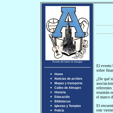
Escudo del barrio de Almagro
El evento 
sobre fina
Home
¿De qué ma
Noticias de archivo
asociacio
Mapas y transporte
referentes
Calles de Almagro
reunirán e
Historia
el marco d
Educación
Bibliotecas
El encuent
Iglesias y Templos
este viern
Policía