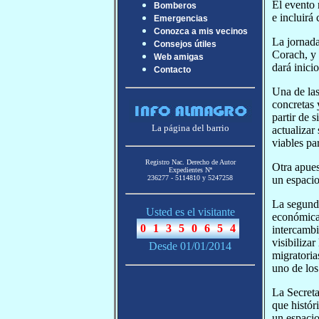
El evento 
Bomberos
e incluirá
Emergencias
Conozca a mis vecinos
La jornada
Consejos útiles
Corach, y 
Web amigas
dará inicio
Contacto
Una de las
concretas 
partir de 
La página del barrio
actualizar
viables pa
Registro Nac. Derecho de Autor
Otra apues
Expedientes Nª
un espacio
236277 - 5114810 y 5247258
La segunda
Usted es el visitante
económica 
intercambi
visibiliza
Desde 01/01/2014
migratoria
uno de los
La Secreta
que histór
un espacio