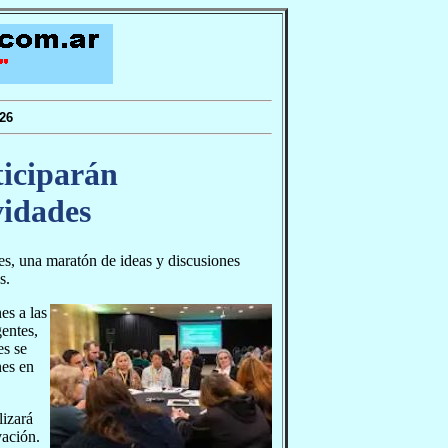
26
ticiparán
vidades
res, una maratón de ideas y discusiones
s.
es a las
entes,
es se
nes en
lizará
vación.