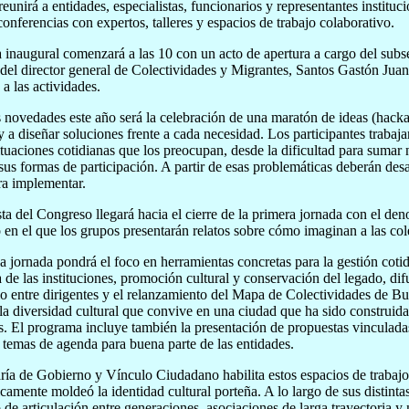
reunirá a entidades, especialistas, funcionarios y representantes instituc
 conferencias con expertos, talleres y espacios de trabajo colaborativo.
 inaugural comenzará a las 10 con un acto de apertura a cargo del sub
del director general de Colectividades y Migrantes, Santos Gastón Juan,
 a las actividades.
 novedades este año será la celebración de una maratón de ideas (hacka
y a diseñar soluciones frente a cada necesidad. Los participantes trabaja
situaciones cotidianas que los preocupan, desde la dificultad para sumar 
 sus formas de participación. A partir de esas problemáticas deberán desar
ra implementar.
ta del Congreso llegará hacia el cierre de la primera jornada con el de
 en el que los grupos presentarán relatos sobre cómo imaginan a las col
 jornada pondrá el foco en herramientas concretas para la gestión cotid
de las instituciones, promoción cultural y conservación del legado, dif
o entre dirigentes y el relanzamiento del Mapa de Colectividades de B
r la diversidad cultural que convive en una ciudad que ha sido construida
s. El programa incluye también la presentación de propuestas vinculadas
 temas de agenda para buena parte de las entidades.
ría de Gobierno y Vínculo Ciudadano habilita estos espacios de trabajo
icamente moldeó la identidad cultural porteña. A lo largo de sus distint
 de articulación entre generaciones, asociaciones de larga trayectoria 