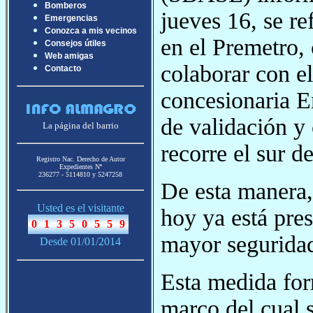
Bomberos
jueves 16, se re
Emergencias
Conozca a mis vecinos
en el Premetro, 
Consejos útiles
Web amigas
colaborar con el
Contacto
concesionaria E
de validación y 
La página del barrio
recorre el sur d
Registro Nac. Derecho de Autor
Expedientes Nª
236277 - 5114810 y 5247258
De esta manera,
Usted es el visitante
hoy ya está pres
mayor seguridad
Desde 01/01/2014
Esta medida for
marco del cual 