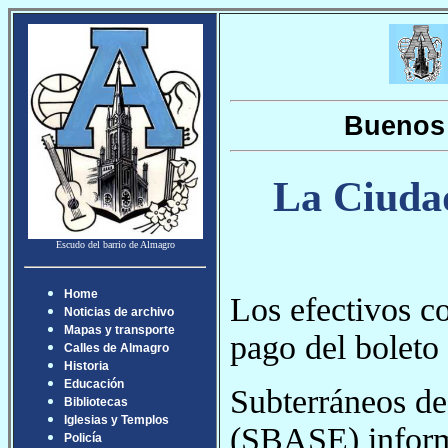
Buenos 
La Ciudad
Escudo del barrio de Almagro
Home
Los efectivos co
Noticias de archivo
Mapas y transporte
pago del boleto
Calles de Almagro
Historia
Educación
Subterráneos de
Bibliotecas
Iglesias y Templos
(SBASE) inform
Policía