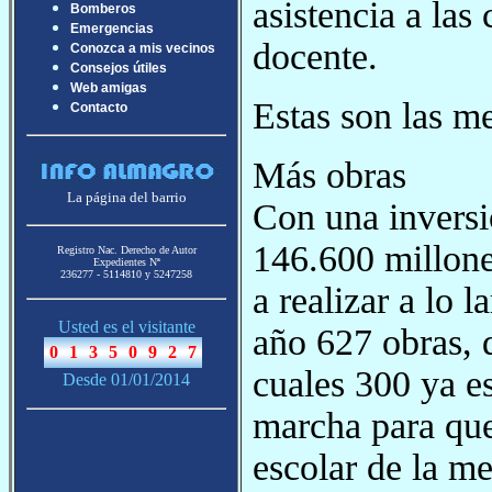
asistencia a las
Bomberos
Emergencias
docente.
Conozca a mis vecinos
Consejos útiles
Web amigas
Estas son las m
Contacto
Más obras
La página del barrio
Con una inversi
146.600 millone
Registro Nac. Derecho de Autor
Expedientes Nª
236277 - 5114810 y 5247258
a realizar a lo l
Usted es el visitante
año 627 obras, 
cuales 300 ya e
Desde 01/01/2014
marcha para que
escolar de la me