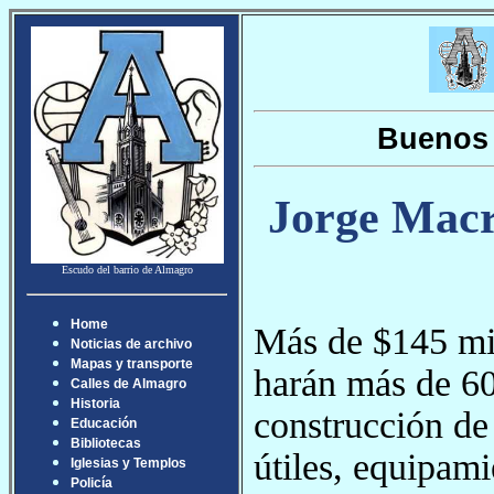
Buenos 
Jorge Macri
Escudo del barrio de Almagro
Home
Más de $145 mil
Noticias de archivo
Mapas y transporte
harán más de 600
Calles de Almagro
Historia
construcción de
Educación
Bibliotecas
útiles, equipami
Iglesias y Templos
Policía