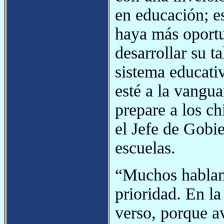
en educación; e
haya más oportu
desarrollar su 
sistema educativ
esté a la vangu
prepare a los c
el Jefe de Gobie
escuelas.
“Muchos hablan 
prioridad. En l
verso, porque a