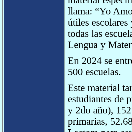
llama: “Yo Amo
útiles escolares
todas las escuel
Lengua y Matem
En 2024 se entr
500 escuelas.
Este material t
estudiantes de p
y 2do año), 152.
primarias, 52.