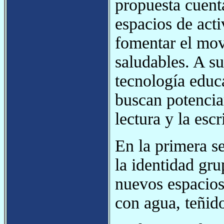
propuesta cuenta
espacios de acti
fomentar el movi
saludables. A su
tecnología educ
buscan potenciar
lectura y la escr
En la primera se
la identidad gr
nuevos espacios.
con agua, teñido