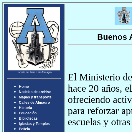
Buenos A
Escudo del barrio de Almagro
El Ministerio d
hace 20 años, e
Home
Noticias de archivo
ofreciendo activ
Mapas y transporte
Calles de Almagro
para reforzar a
Historia
Educación
escuelas y otras
Bibliotecas
Iglesias y Templos
Policía