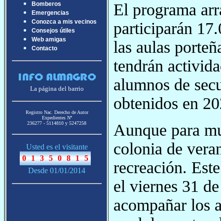
El programa arr
Bomberos
Emergencias
Conozca a mis vecinos
participarán 17.
Consejos útiles
Web amigas
las aulas porte
Contacto
tendrán activida
alumnos de secu
La página del barrio
obtenidos en 20
Registro Nac. Derecho de Autor
Expedientes Nª
236277 - 5114810 y 5247258
Aunque para muc
colonia de vera
Usted es el visitante
recreación. Este
Desde 01/01/2014
el viernes 31 d
acompañar los a