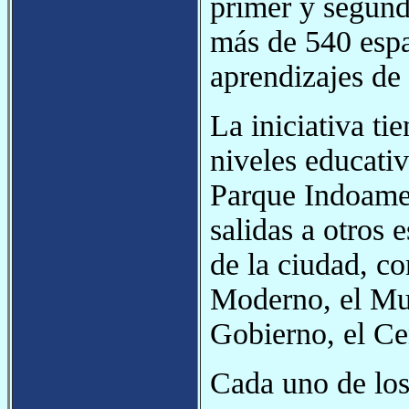
primer y segund
más de 540 espa
aprendizajes de
La iniciativa ti
niveles educati
Parque Indoamer
salidas a otros 
de la ciudad, c
Moderno, el Mus
Gobierno, el Ce
Cada uno de los 