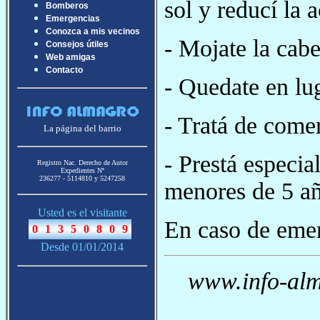
sol y reducí la a
Bomberos
Emergencias
Conozca a mis vecinos
- Mojate la cab
Consejos útiles
Web amigas
Contacto
- Quedate en lug
- Tratá de comer
La página del barrio
- Prestá especi
Registro Nac. Derecho de Autor
Expedientes Nª
236277 - 5114810 y 5247258
menores de 5 añ
Usted es el visitante
En caso de eme
Desde 01/01/2014
www.info-alm