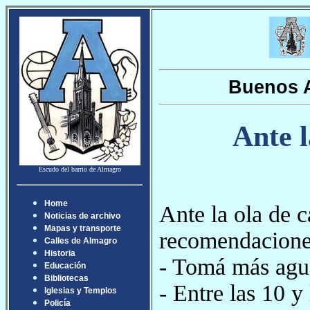
Buenos A
Ante l
Escudo del barrio de Almagro
Home
Ante la ola de c
Noticias de archivo
Mapas y transporte
recomendaciones
Calles de Almagro
Historia
- Tomá más agua
Educación
Bibliotecas
- Entre las 10 y
Iglesias y Templos
Policía