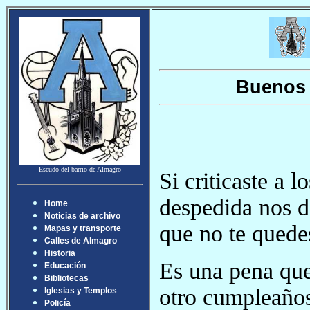
Buenos 
Escudo del barrio de Almagro
Si criticaste a 
despedida nos d
Home
Noticias de archivo
que no te quedes
Mapas y transporte
Calles de Almagro
Historia
Es una pena que
Educación
Bibliotecas
otro cumpleaños
Iglesias y Templos
Policía