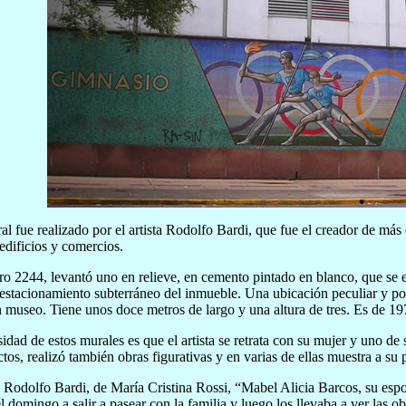
l fue realizado por el artista Rodolfo Bardi, que fue el creador de más
 edificios y comercios.
o 2244, levantó uno en relieve, en cemento pintado en blanco, que se e
 estacionamiento subterráneo del inmueble. Una ubicación peculiar y 
n museo. Tiene unos doce metros de largo y una altura de tres. Es de 19
idad de estos murales es que el artista se retrata con su mujer y uno de 
ctos, realizó también obras figurativas y en varias de ellas muestra a su 
o Rodolfo Bardi, de María Cristina Rossi, “Mabel Alicia Barcos, su esposa
l domingo a salir a pasear con la familia y luego los llevaba a ver las o