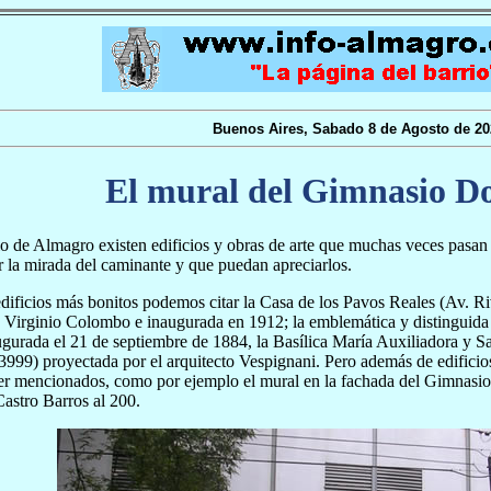
Buenos Aires, Sabado 8 de Agosto de 20
El mural del Gimnasio D
io de Almagro existen edificios y obras de arte que muchas veces pasan 
ir la mirada del caminante y que puedan apreciarlos.
edificios más bonitos podemos citar la Casa de los Pavos Reales (Av. Ri
, Virginio Colombo e inaugurada en 1912; la emblemática y distinguida
gurada el 21 de septiembre de 1884, la Basílica María Auxiliadora y 
999) proyectada por el arquitecto Vespignani. Pero además de edificios
er mencionados, como por ejemplo el mural en la fachada del Gimnasi
Castro Barros al 200.