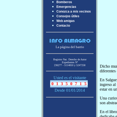
Bomberos
Emergencias
Conozca a mis vecinos
Consejos útiles
Web amigas
Contacto
La página del barrio
Registro Nac. Derecho de Autor
Expedientes Nª
236277 - 5114810 y 5247258
Dicho mura
diferentes
Usted es el visitante
En Salguer
ingreso al
estar en u
Desde 01/01/2014
Una curios
son abstra
En el libr
dedicaba e