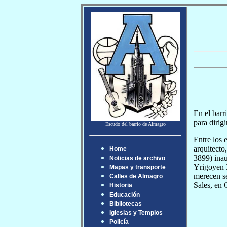
En el barr
para dirig
Escudo del barrio de Almagro
Entre los 
arquitecto
Home
3899) inau
Noticias de archivo
Yrigoyen 3
Mapas y transporte
merecen s
Calles de Almagro
Sales, en 
Historia
Educación
Bibliotecas
Iglesias y Templos
Policía