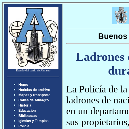
Buenos 
Ladrones 
dur
Escudo del barrio de Almagro
Home
La Policía de la
Noticias de archivo
Mapas y transporte
ladrones de nac
Calles de Almagro
Historia
en un departame
Educación
Bibliotecas
sus propietario
Iglesias y Templos
Policía