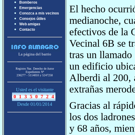
Bomberos
El hecho ocurrió
Emergencias
Conozca a mis vecinos
medianoche, cu
Consejos útiles
Web amigas
efectivos de la
Contacto
Vecinal 6B se t
tras un llamado 
La página del barrio
un edificio ubi
Registro Nac. Derecho de Autor
Expedientes Nª
Alberdi al 200,
236277 - 5114810 y 5247258
extrañas merode
Usted es el visitante
Gracias al rápid
Desde 01/01/2014
los dos ladrone
y 68 años, mient