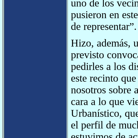
uno de los veci
pusieron en est
de representar”.
Hizo, además, u
previsto convoca
pedirles a los d
este recinto que
nosotros sobre 
cara a lo que vi
Urbanístico, qu
el perfil de muc
estuvimos de ac