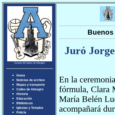
Buenos 
Juró Jorge
Escudo del barrio de Almagro
Home
En la ceremoni
Noticias de archivo
Mapas y transporte
fórmula, Clara 
Calles de Almagro
Historia
María Belén Lud
Educación
Bibliotecas
acompañará dura
Iglesias y Templos
Policía