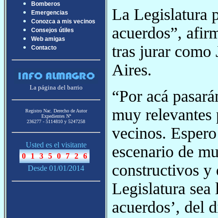
Bomberos
La Legislatura p
Emergencias
Conozca a mis vecinos
acuerdos”, afir
Consejos útiles
Web amigas
tras jurar como
Contacto
Aires.
La página del barrio
“Por acá pasarán
muy relevantes 
Registro Nac. Derecho de Autor
Expedientes Nª
236277 - 5114810 y 5247258
vecinos. Espero 
Usted es el visitante
escenario de mu
constructivos y 
Desde 01/01/2014
Legislatura sea 
acuerdos’, del d