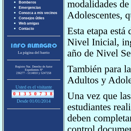
modalidades de 
Bomberos
Emergencias
Adolescentes, qu
Conozca a mis vecinos
Consejos útiles
Web amigas
Esta etapa está 
Contacto
Nivel Inicial, i
año de Nivel Se
La página del barrio
También para la
Registro Nac. Derecho de Autor
Expedientes Nª
236277 - 5114810 y 5247258
Adultos y Adoles
Usted es el visitante
Una vez que las
Desde 01/01/2014
estudiantes real
deben completar
control documen