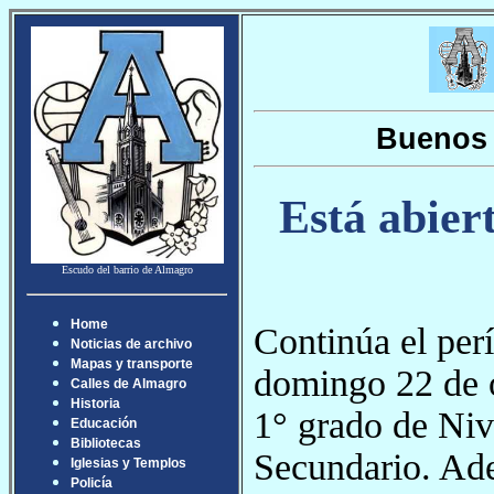
Buenos 
Está abiert
Escudo del barrio de Almagro
Home
Continúa el perí
Noticias de archivo
Mapas y transporte
domingo 22 de oc
Calles de Almagro
Historia
1° grado de Niv
Educación
Bibliotecas
Secundario. Ad
Iglesias y Templos
Policía