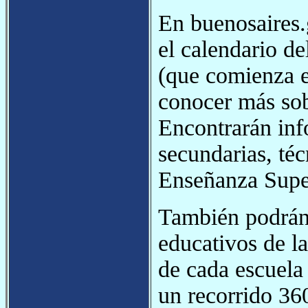
En buenosaires.
el calendario d
(que comienza e
conocer más sob
Encontrarán inf
secundarias, téc
Enseñanza Super
También podrán 
educativos de la
de cada escuela 
un recorrido 36