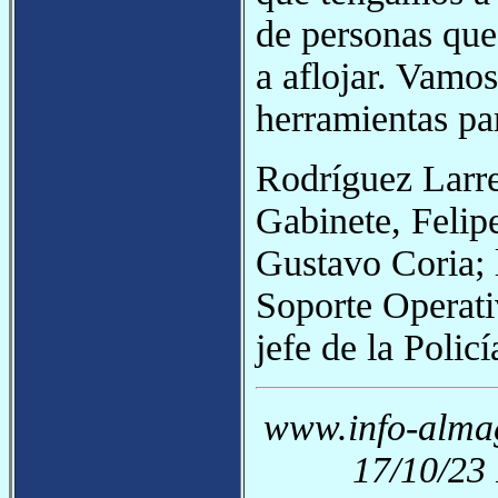
de personas qu
a aflojar. Vamo
herramientas par
Rodríguez Larre
Gabinete, Felip
Gustavo Coria; l
Soporte Operati
jefe de la Polic
www.info-almag
17/10/23