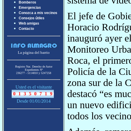
sistema de video
Bomberos
Emergencias
El jefe de Gobi
Conozca a mis vecinos
Consejos útiles
Web amigas
Horacio Rodrígu
Contacto
inauguró ayer e
Monitoreo Urb
La página del barrio
Roca, el primer
Registro Nac. Derecho de Autor
Policía de la Ci
Expedientes Nª
236277 - 5114810 y 5247258
zona sur de la 
Usted es el visitante
destacó “es mu
Desde 01/01/2014
un nuevo edifici
todos los vecino