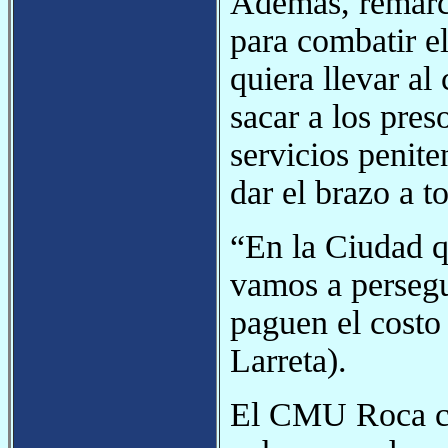
Además, remarc
para combatir e
quiera llevar al
sacar a los pres
servicios penit
dar el brazo a t
“En la Ciudad q
vamos a persegu
paguen el costo
Larreta).
El CMU Roca cue