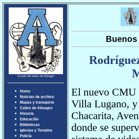
Buenos 
Rodríguez
M
Escudo del barrio de Almagro
El nuevo CMU e
Home
Noticias de archivo
Villa Lugano, y
Mapas y transporte
Calles de Almagro
Chacarita, Aven
Historia
Educación
donde se superv
Bibliotecas
Iglesias y Templos
Policía