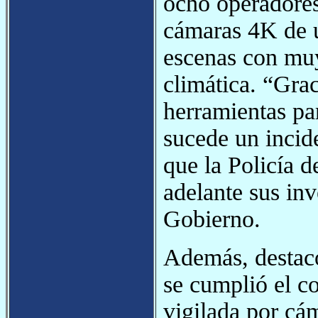
ocho operadores
cámaras 4K de ú
escenas con muy
climática. “Gra
herramientas par
sucede un incide
que la Policía d
adelante sus inv
Gobierno.
Además, destacó
se cumplió el c
vigilada por cá