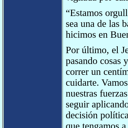
“Estamos orgull
sea una de las b
hicimos en Buen
Por último, el 
pasando cosas y
correr un centím
cuidarte. Vamos
nuestras fuerza
seguir aplicand
decisión políti
que tengamos a 