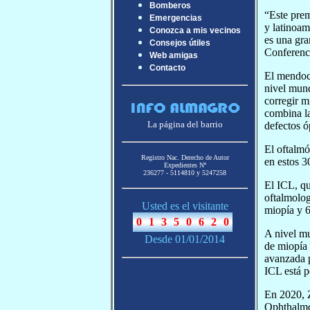
Bomberos
“Este prem
Emergencias
y latinoam
Conozca a mis vecinos
es una gra
Consejos útiles
Conferenci
Web amigas
Contacto
El mendoci
nivel mund
corregir m
combina la
La página del barrio
defectos ó
El oftalmó
Registro Nac. Derecho de Autor
en estos 3
Expedientes Nª
236277 - 5114810 y 5247258
El ICL, qu
oftalmolog
Usted es el visitante
miopía y 6
A nivel mu
Desde 01/01/2014
de miopía 
avanzada p
ICL está 
En 2020, Z
Ophthalmo