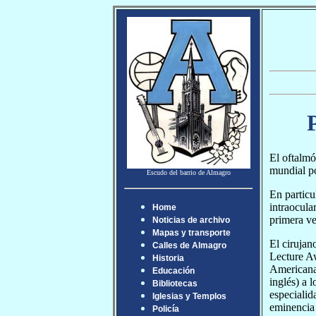
El oftalmó
mundial po
Escudo del barrio de Almagro
En particu
intraocula
Home
primera ve
Noticias de archivo
Mapas y transporte
El cirujano
Calles de Almagro
Lecture A
Historia
Americana 
Educación
inglés) a l
Bibliotecas
especialid
Iglesias y Templos
eminencia 
Policía