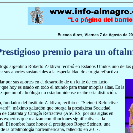
Buenos Aires, Viernes 7 de Agosto de 20
Prestigioso premio para un oftal
logo argentino Roberto Zaldivar recibió en Estados Unidos uno de los 
r sus aportes sustanciales a la especialidad de cirugía refractiva.
lar por sus aportes en el desarrollo de un lente de contacto
r que hoy es usado en todo el mundo para tratar miopías altas. Es la
z que un oftalmólogo no estadounidense recibe esta distinción.
, fundador del Instituto Zaldivar, recibió el “Steinert Refractive
ward”, máximo galardón que otorga la prestigiosa Sociedad
de Catarata y Cirugía Refractiva (ASCRS, por sus siglas en
os expertos que realizan contribuciones significativas a la
ad. El nombre hace honor al prestigioso Roger Steinert, una
de la oftalmología norteamericana, fallecido en 2017.