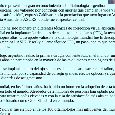
io representa un gran reconocimiento a la oftalmología argentina
ericana. Ser valorado por contribuir con aportes que cambian la vida y 
n satisfacción”, expresó Zaldivar tras la premiación que tuvo lugar en
a Anual de la ASCRS, donde fue el speaker central.
no ha sido pionero en diferentes técnicas de corrección visual aplicada
ial en la implantación de lentes de contacto intraoculares (ICL), la técn
iopías altas. Otro aporte valioso a la oftalmología mundial fue la descri
 técnica LASIK (láser) y el lente fáquico ICL, un paso inédito que permi
pticos.
logo argentino realizó la primera cirugía con lente ICL en el mundo -
0 años ha participado en la mayoría de las evoluciones tecnológicas de l
e se implanta dentro del ojo sin necesidad de tocar o sacar el cristalino
ía mundial por su capacidad de corregir grandes efectos ópticos, ya que
 dioptrías de astigmatismo.
ndial, en los últimos años, ha habido un boom en la adopción de esta t
en todo el mundo. Alrededor de 2 millones de personas han optado por 
ara tratar miopías elevadas y con la tasa de satisfacción más alta en pac
posicionado como Gold Standard en el mundo.
aldivar fue elegido entre los 100 oftalmólogos más influyentes del mund
logist.