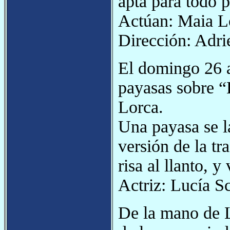
apta para todo p
Actúan: Maia Lo
Dirección: Adri
El domingo 26 a
payasas sobre “
Lorca.
Una payasa se la
versión de la t
risa al llanto, y
Actriz: Lucía S
De la mano de 