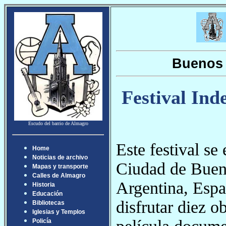
Buenos 
Festival Ind
Escudo del barrio de Almagro
Este festival se
Home
Noticias de archivo
Ciudad de Buenos
Mapas y transporte
Calles de Almagro
Argentina, Esp
Historia
Educación
disfrutar diez o
Bibliotecas
Iglesias y Templos
Policía