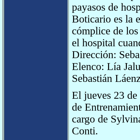
payasos de hosp
Boticario es la 
cómplice de los 
el hospital cua
Dirección: Seba
Elenco: Lía Jal
Sebastián Láenz
El jueves 23 de 
de Entrenamient
cargo de Sylvina
Conti.