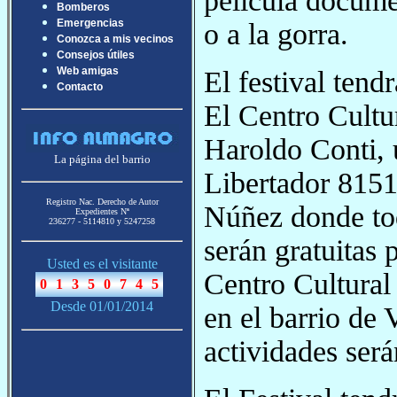
película documen
Bomberos
Emergencias
o a la gorra.
Conozca a mis vecinos
Consejos útiles
Web amigas
El festival tend
Contacto
El Centro Cultu
Haroldo Conti, 
La página del barrio
Libertador 8151
Registro Nac. Derecho de Autor
Núñez donde tod
Expedientes Nª
236277 - 5114810 y 5247258
serán gratuitas 
Usted es el visitante
Centro Cultural
Desde 01/01/2014
en el barrio de 
actividades será