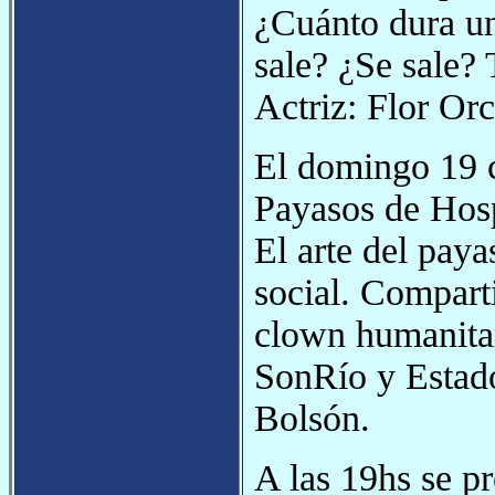
¿Cuánto dura u
sale? ¿Se sale?
Actriz: Flor Orc
El domingo 19 c
Payasos de Hosp
El arte del pay
social. Compart
clown humanita
SonRío y Estad
Bolsón.
A las 19hs se pr