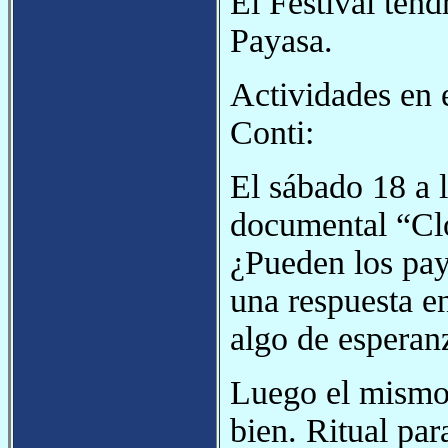
El Festival ten
Payasa.
Actividades en 
Conti:
El sábado 18 a 
documental “Clo
¿Pueden los paya
una respuesta 
algo de esperan
Luego el mismo 
bien. Ritual par