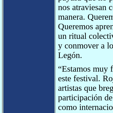
nos atraviesan c
manera. Querem
Queremos apren
un ritual colect
y conmover a l
Legón.
“Estamos muy fe
este festival. Ro
artistas que bre
participación d
como internacion