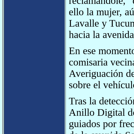
reclamándole, "d
ello la mujer, a
Lavalle y Tucum
hacia la avenid
En ese momento 
comisaria vecin
Averiguación de 
sobre el vehícul
Tras la detecció
Anillo Digital d
guiados por frec