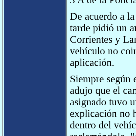
De acuerdo a la
tarde pidió un a
Corrientes y Lar
vehículo no coin
aplicación.
Siempre según e
adujo que el ca
asignado tuvo 
explicación no 
dentro del vehíc