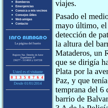
viajes.
Bomberos
Emergencias
Conozca a mis vecinos
Pasado el medio
Consejos útiles
Web amigas
mayo último, el
Contacto
detección de pat
la altura del bar
La página del barrio
Mataderos, un 
Registro Nac. Derecho de Autor
Expedientes Nª
que se dirigía h
236277 - 5114810 y 5247258
Plata por la av
Usted es el visitante
Paz, y que tenía
Desde 01/01/2014
temprana del 6 
barrio de Balvan
3 A de la Policí