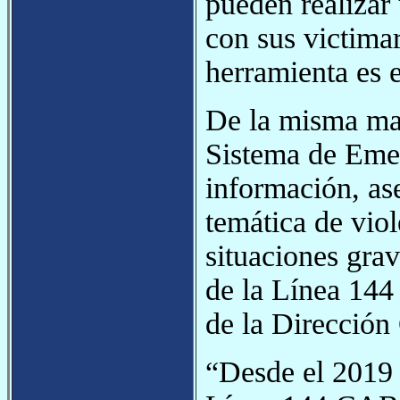
pueden realizar 
con sus victimar
herramienta es e
De la misma man
Sistema de Emer
información, as
temática de vio
situaciones grav
de la Línea 144
de la Dirección
“Desde el 2019 a