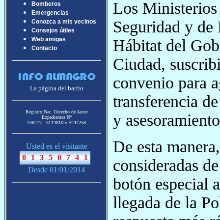
Los Ministerios 
Bomberos
Emergencias
Seguridad y de 
Conozca a mis vecinos
Consejos útiles
Web amigas
Hábitat del Gob
Contacto
Ciudad, suscrib
convenio para ag
La página del barrio
transferencia de
Registro Nac. Derecho de Autor
y asesoramiento
Expedientes Nª
236277 - 5114810 y 5247258
De esta manera,
Usted es el visitante
consideradas de 
Desde 01/01/2014
botón especial 
llegada de la Po