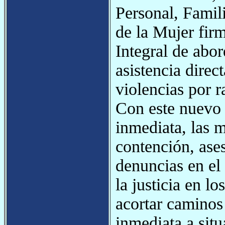
Personal, Famil
de la Mujer fir
Integral de abor
asistencia direc
violencias por 
Con este nuevo d
inmediata, las m
contención, ase
denuncias en el 
la justicia en l
acortar caminos
inmediata a situ