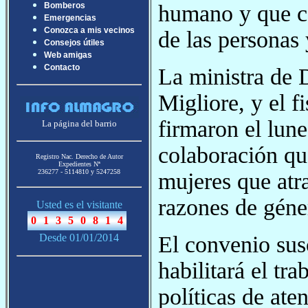
humano y que co
Bomberos
Emergencias
Conozca a mis vecinos
de las personas y
Consejos útiles
Web amigas
Contacto
La ministra de 
Migliore, y el f
firmaron el lun
La página del barrio
colaboración que
Registro Nac. Derecho de Autor
Expedientes Nª
236277 - 5114810 y 5247258
mujeres que atra
razones de géne
Usted es el visitante
El convenio sus
Desde 01/01/2014
habilitará el tr
políticas de ate