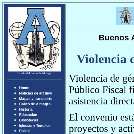
Buenos A
Violencia 
Escudo del barrio de Almagro
Violencia de gé
Público Fiscal 
Home
Noticias de archivo
asistencia direc
Mapas y transporte
Calles de Almagro
Historia
El convenio está
Educación
Bibliotecas
proyectos y act
Iglesias y Templos
Policía