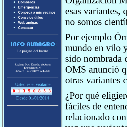
Organización Mu
Bomberos
Emergencias
esas variantes, 
Conozca a mis vecinos
Consejos útiles
no somos científ
Web amigas
Contacto
Por ejemplo Ómi
mundo en vilo y
La página del barrio
sido nombrada 
Registro Nac. Derecho de Autor
OMS anunció qu
Expedientes Nª
236277 - 5114810 y 5247258
otras variantes 
Usted es el visitante
¿Por qué eligier
Desde 01/01/2014
fáciles de enten
relacionado con 