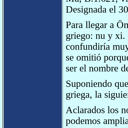
Designada el 30
Para llegar a Öm
griego: nu y xi
confundiría muy
se omitió porqu
ser el nombre de
Suponiendo que 
griega, la siguie
Aclarados los n
podemos ampliar 