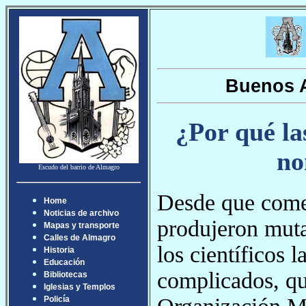
Buenos A
¿Por qué la
no
Escudo del barrio de Almagro
Desde que come
Home
Noticias de archivo
produjeron muta
Mapas y transporte
Calles de Almagro
los científicos 
Historia
Educación
complicados, que
Bibliotecas
Iglesias y Templos
Policía