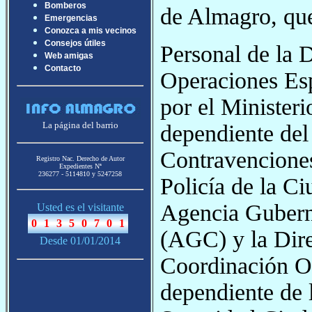
Bomberos
de Almagro, que
Emergencias
Conozca a mis vecinos
Consejos útiles
Personal de la 
Web amigas
Contacto
Operaciones Es
por el Ministeri
La página del barrio
dependiente de
Contravenciones
Registro Nac. Derecho de Autor
Expedientes Nª
236277 - 5114810 y 5247258
Policía de la Ci
Agencia Gubern
Usted es el visitante
(AGC) y la Dir
Desde 01/01/2014
Coordinación O
dependiente de 