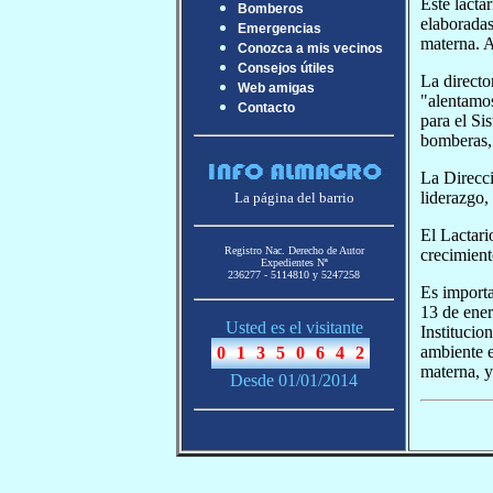
Este lacta
Bomberos
elaboradas
Emergencias
materna. A
Conozca a mis vecinos
Consejos útiles
La directo
Web amigas
"alentamos
Contacto
para el Si
bomberas, 
La Direcci
liderazgo,
La página del barrio
El Lactari
Registro Nac. Derecho de Autor
crecimient
Expedientes Nª
236277 - 5114810 y 5247258
Es importa
13 de ener
Usted es el visitante
Institucio
ambiente e
materna, y
Desde 01/01/2014