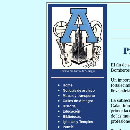
P
El fin de 
Bomberos 
Escudo del barrio de Almagro
Un importa
fortalecim
Home
lleva adel
Noticias de archivo
Mapas y transporte
La subsecr
Calles de Almagro
Calandrón,
Historia
primer lac
Educación
de las muj
Bibliotecas
profesione
Iglesias y Templos
Policía