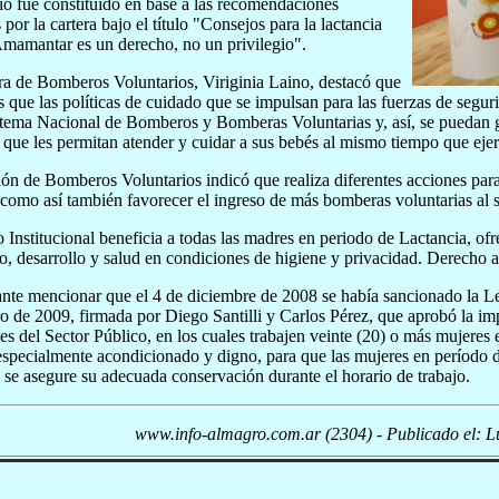
rio fue constituido en base a las recomendaciones
 por la cartera bajo el título "Consejos para la lactancia
mamantar es un derecho, no un privilegio".
ra de Bomberos Voluntarios, Viriginia Laino, destacó que
 que las políticas de cuidado que se impulsan para las fuerzas de segu
stema Nacional de Bomberos y Bomberas Voluntarias y, así, se puedan ge
que les permitan atender y cuidar a sus bebés al mismo tiempo que ejer
ón de Bomberos Voluntarios indicó que realiza diferentes acciones par
 como así también favorecer el ingreso de más bomberas voluntarias al 
o Institucional beneficia a todas las madres en periodo de Lactancia, ofr
o, desarrollo y salud en condiciones de higiene y privacidad. Derecho al 
nte mencionar que el 4 de diciembre de 2008 se había sancionado la L
o de 2009, firmada por Diego Santilli y Carlos Pérez, que aprobó la imp
nes del Sector Público, en los cuales trabajen veinte (20) o más mujeres 
specialmente acondicionado y digno, para que las mujeres en período d
 se asegure su adecuada conservación durante el horario de trabajo.
www.info-almagro.com.ar (2304) - Publicado el: L