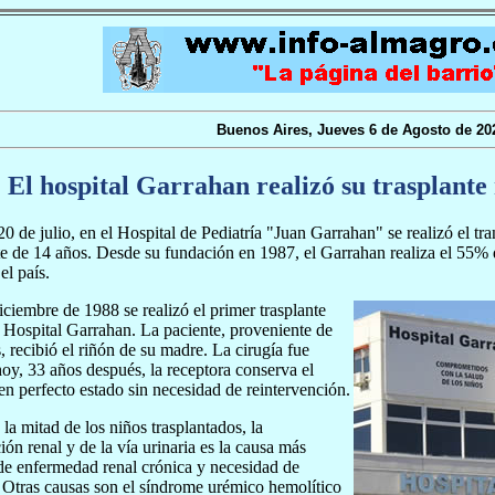
Buenos Aires, Jueves 6 de Agosto de 20
El hospital Garrahan realizó su trasplante
20 de julio, en el Hospital de Pediatría "Juan Garrahan" se realizó el t
e de 14 años. Desde su fundación en 1987, el Garrahan realiza el 55% d
el país.
iciembre de 1988 se realizó el primer trasplante
l Hospital Garrahan. La paciente, proveniente de
, recibió el riñón de su madre. La cirugía fue
hoy, 33 años después, la receptora conserva el
 en perfecto estado sin necesidad de reintervención.
la mitad de los niños trasplantados, la
ón renal y de la vía urinaria es la causa más
de enfermedad renal crónica y necesidad de
. Otras causas son el síndrome urémico hemolítico