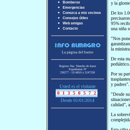
Bomberos
y la glome
Emergencias
De los 1.0
Conozca a mis vecinos
precisaron
Consejos útiles
95% recibi
Web amigas
una niña su
Contacto
"Nos pone 
garantizan
la ministr
La página del barrio
De esta ma
pediátrico.
Registro Nac. Derecho de Autor
Expedientes Nª
236277 - 5114810 y 5247258
Por su par
trasplante
y padres".
Usted es el visitante
"Desde su 
situacione
Desde 01/01/2014
calidad", 
La sobrevi
complejida
Esta cifra