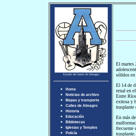
El martes 
adolescent
sólidos en 
Escudo del barrio de Almagro
El 14 de d
Home
renal en e
Noticias de archivo
Entre Ríos
Mapas y transporte
exitosa y 
Calles de Almagro
trasplante
Historia
Educación
En más de 
Bibliotecas
malformaci
Iglesias y Templos
frecuente 
Policía
trasplante