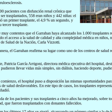
ruloesclerosis.
00 pacientes con disfunción renal crónica que
 ser trasplantados, 558 eran niños y 442 niñas: el
ó un primer trasplante, el 4,9 % un segundo, y
 tercer trasplante.
muy contentos que el Garrahan haya alcanzado los 1.000 trasplantes re
do el acceso a la salud de calidad y alta complejidad médica en niños, n
a de Salud de la Nación, Carla Vizzotti.
nera, el Garrahan reafirma su lugar como uno de los centros de salud re
te, Patricia García Arrigoni, directora médica ejecutiva del hospital, de
s pudieron llevar vidas más simples, sin diálisis, haciendo deporte, pud
comienzo, el hospital puso a disposición las mismas oportunidades para
s de salud desfavorables. En este tipo de casos, los trasplantes represen
añadió.
da de los pacientes y sus trasplantes a cinco años ha mejorado, sobre t
d, que fueron trasplantados con donantes fallecidos.
 en los últimos 17 años se ajustó, alcanzando un número similar a la de 