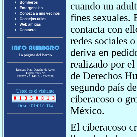
cuando un adult
Bomberos
Emergencias
Conozca a mis vecinos
fines sexuales. 
Consejos útiles
Web amigas
contacta con ell
Contacto
redes sociales o
deriva en pedid
La página del barrio
realizado por e
Registro Nac. Derecho de Autor
de Derechos Hu
Expedientes Nª
236277 - 5114810 y 5247258
segundo país de
Usted es el visitante
ciberacoso o gr
Desde 01/01/2014
México.
El ciberacoso cr