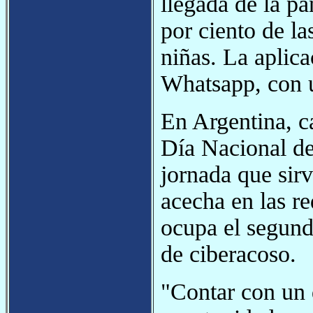
llegada de la p
por ciento de la
niñas. La aplic
Whatsapp, con u
En Argentina, 
Día Nacional de
jornada que sirv
acecha en las re
ocupa el segund
de ciberacoso.
"Contar con un d