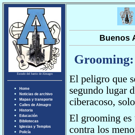
Buenos A
Grooming: 
Escudo del barrio de Almagro
El peligro que s
segundo lugar d
Home
Noticias de archivo
ciberacoso, sol
Mapas y transporte
Calles de Almagro
Historia
El grooming es
Educación
Bibliotecas
contra los meno
Iglesias y Templos
Policía