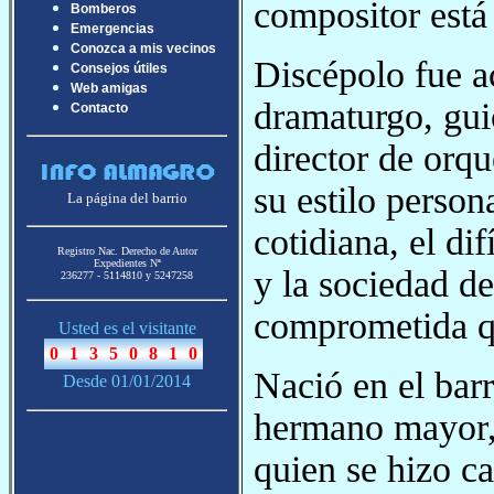
compositor está
Bomberos
Emergencias
Conozca a mis vecinos
Discépolo fue act
Consejos útiles
Web amigas
dramaturgo, gui
Contacto
director de orq
su estilo persona
La página del barrio
cotidiana, el di
Registro Nac. Derecho de Autor
Expedientes Nª
y la sociedad de
236277 - 5114810 y 5247258
comprometida qu
Usted es el visitante
Nació en el bar
Desde 01/01/2014
hermano mayor,
quien se hizo ca