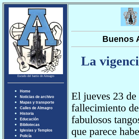
Buenos A
La vigenci
Escudo del barrio de Almagro
Home
El jueves 23 de
Noticias de archivo
Mapas y transporte
fallecimiento d
Calles de Almagro
Historia
fabulosos tango
Educación
Bibliotecas
que parece haber
Iglesias y Templos
Policía