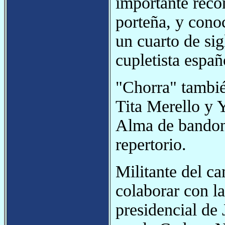
importante reco
porteña, y cono
un cuarto de sig
cupletista españ
"Chorra" tambié
Tita Merello y 
Alma de bandone
repertorio.
Militante del c
colaborar con la
presidencial de