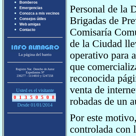
Bomberos
Personal de la 
Emergencias
Conozca a mis vecinos
Brigadas de Pre
Consejos útiles
Web amigas
Comisaría Comun
Contacto
de la Ciudad ll
operativo para 
La página del barrio
que comercializ
Registro Nac. Derecho de Autor
Expedientes Nª
reconocida pág
236277 - 5114810 y 5247258
venta de interne
Usted es el visitante
robadas de un a
Desde 01/01/2014
Por este motivo,
controlada con l