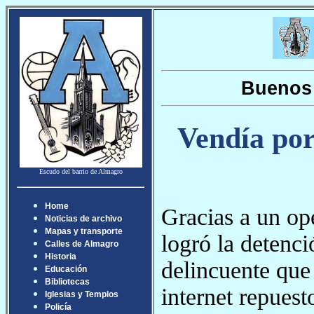
Buenos 
Vendía por
Escudo del barrio de Almagro
Home
Gracias a un ope
Noticias de archivo
Mapas y transporte
logró la detenc
Calles de Almagro
Historia
delincuente que
Educación
Bibliotecas
internet repuest
Iglesias y Templos
Policía