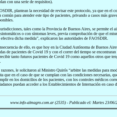
lan con una serie de requisitos).
DIR, plantean la necesidad de revisar este protocolo, ya que en el cor
n común para atender este tipo de pacientes, privando a casos más grave
ponibles.
jurisdicciones, tales como la Provincia de Buenos Aires, se permite el ai
asintomáticos o con síntomas leves, previa comprobación de que el mis
 efectiva dicha medida”, explicaron las autoridades de FAOSDIR.
ecuencia de ello, es que hoy en la Ciudad Autónoma de Buenos Aires, 
das de pacientes de Covid 19 y con el correr del tiempo se encontraran 
recibir tanto futuros pacientes de Covid 19 como aquellos otros que ten
.
 razones, le solicitaron al Ministro Quirós “arbitre las medidas para mo
ta que en el caso de que se cumplan con las condiciones necesarias, que
plir en los domicilios de los pacientes, con los controles médicos corre
dadanos puedan acceder a los Establecimientos de Internación en caso d
www.info-almagro.com.ar (2535) - Publicado el: Martes 23/06/2