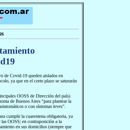
26
atamiento
id19
ivo de Covid-19 queden aislados en
olo, ya que en el corto plazo se saturarán
rincipales OOSS de Dirección del país)
ónoma de Buenos Aires “para plantear la
asintomáticos o con síntomas leves”.
ra cumplir la cuarentena obligatoria, ya
r las OOSS; en contraposición a la
slamiento en sus domicilios (siempre que