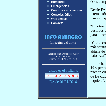
éstos cump
Bomberos
Emergencias
Desde FAOS
Conozca a mis vecinos
internació
Consejos útiles
plazas dis
Web amigas
Contacto
“En otras 
positivos 
para hacer
“Como cons
La página del barrio
más satura
alguna de 
Registro Nac. Derecho de Autor
patología”
Expedientes Nª
236277 - 5114810 y 5247258
Por dichas
19 y permi
Usted es el visitante
puedan cum
de los ciu
requiera”.
Desde 01/01/2014