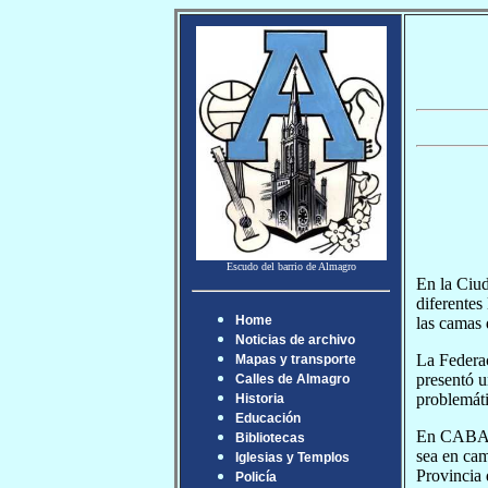
Escudo del barrio de Almagro
En la Ciud
diferentes
Home
las camas 
Noticias de archivo
La Federac
Mapas y transporte
presentó u
Calles de Almagro
problemáti
Historia
Educación
En CABA, l
Bibliotecas
sea en cam
Iglesias y Templos
Provincia 
Policía