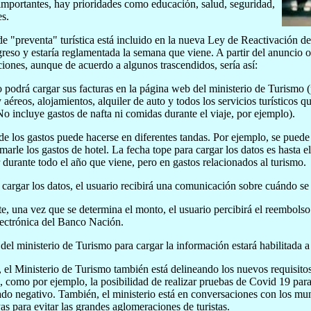
importantes, hay prioridades como educación, salud, seguridad,
es.
de "preventa" turística está incluido en la nueva Ley de Reactivación 
reso y estaría reglamentada la semana que viene. A partir del anuncio of
ciones, aunque de acuerdo a algunos trascendidos, sería así:
o podrá cargar sus facturas en la página web del ministerio de Turismo (
 y aéreos, alojamientos, alquiler de auto y todos los servicios turísticos
o incluye gastos de nafta ni comidas durante el viaje, por ejemplo).
de los gastos puede hacerse en diferentes tandas. Por ejemplo, se puede c
marle los gastos de hotel. La fecha tope para cargar los datos es hasta e
 durante todo el año que viene, pero en gastos relacionados al turismo.
cargar los datos, el usuario recibirá una comunicación sobre cuándo se 
e, una vez que se determina el monto, el usuario percibirá el reembolso
electrónica del Banco Nación.
del ministerio de Turismo para cargar la información estará habilitada a 
el Ministerio de Turismo también está delineando los nuevos requisit
 como por ejemplo, la posibilidad de realizar pruebas de Covid 19 para q
ado negativo. También, el ministerio está en conversaciones con los mun
yas para evitar las grandes aglomeraciones de turistas.