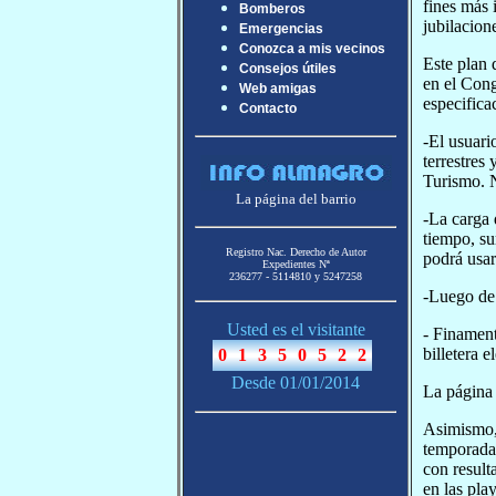
fines más 
Bomberos
jubilacion
Emergencias
Conozca a mis vecinos
Este plan 
Consejos útiles
en el Cong
Web amigas
especifica
Contacto
-El usuari
terrestres
Turismo. N
La página del barrio
-La carga 
tiempo, su
Registro Nac. Derecho de Autor
podrá usar
Expedientes Nª
236277 - 5114810 y 5247258
-Luego de 
Usted es el visitante
- Finament
billetera 
Desde 01/01/2014
La página 
Asimismo, 
temporada,
con result
en las pla