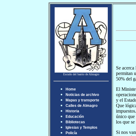
Se acerca 
permitan u
Escudo del barrio de Almagro
50% del ga
El Ministe
Home
operacione
Noticias de archivo
y el Estad
Mapas y transporte
Que lógica
Calles de Almagro
impuestos.
Historia
único que 
Educación
los que se
Bibliotecas
Iglesias y Templos
Si nos van
Policía