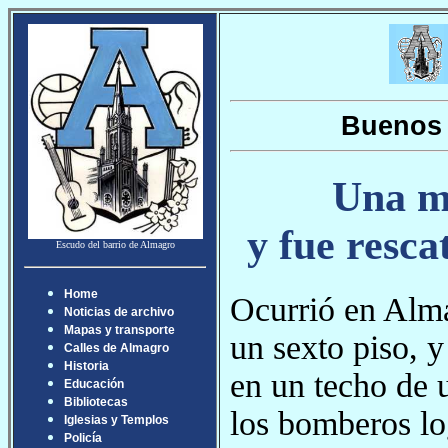
Buenos 
Una mu
y fue resc
Escudo del barrio de Almagro
Home
Ocurrió en Alm
Noticias de archivo
Mapas y transporte
un sexto piso, 
Calles de Almagro
Historia
en un techo de 
Educación
Bibliotecas
los bomberos lo
Iglesias y Templos
Policía