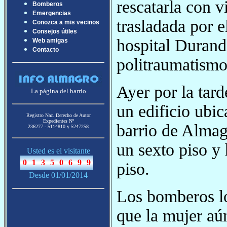
rescatarla con v
Bomberos
Emergencias
trasladada por 
Conozca a mis vecinos
Consejos útiles
hospital Durand
Web amigas
Contacto
politraumatismo
Ayer por la tar
La página del barrio
un edificio ubic
Registro Nac. Derecho de Autor
Expedientes Nª
barrio de Almag
236277 - 5114810 y 5247258
un sexto piso y
Usted es el visitante
piso.
Desde 01/01/2014
Los bomberos lo
que la mujer aún