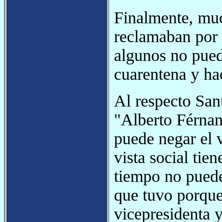
Finalmente, muc
reclamaban por l
algunos no pue
cuarentena y ha
Al respecto San
"Alberto Férnan
puede negar el 
vista social tie
tiempo no puede
que tuvo porque 
vicepresidenta y