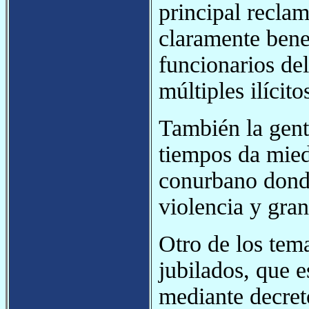
principal reclam
claramente benef
funcionarios de
múltiples ilícito
También la gent
tiempos da miedo
conurbano dond
violencia y gra
Otro de los tema
jubilados, que 
mediante decreto