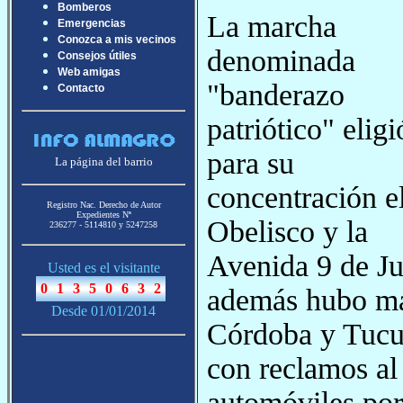
Bomberos
La marcha
Emergencias
Conozca a mis vecinos
denominada
Consejos útiles
Web amigas
"banderazo
Contacto
patriótico" eligi
para su
La página del barrio
concentración e
Registro Nac. Derecho de Autor
Expedientes Nª
Obelisco y la
236277 - 5114810 y 5247258
Avenida 9 de Ju
Usted es el visitante
además hubo mar
Desde 01/01/2014
Córdoba y Tucum
con reclamos al
automóviles por 