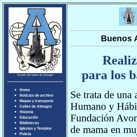
Buenos A
Reali
para los 
Escudo del barrio de Almagro
Home
Se trata de una 
Noticias de archivo
Mapas y transporte
Humano y Hábit
Calles de Almagro
Historia
Fundación Avon 
Educación
Bibliotecas
de mama en muj
Iglesias y Templos
Policía