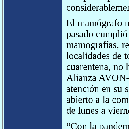
considerablemen
El mamógrafo 
pasado cumplió 
mamografías, r
localidades de t
cuarentena, no h
Alianza AVON-
atención en su 
abierto a la co
de lunes a viern
“Con la pandemi