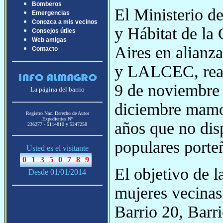
Bomberos
El Ministerio 
Emergencias
Conozca a mis vecinos
y Hábitat de la
Consejos útiles
Web amigas
Aires en alian
Contacto
y LALCEC, reali
9 de noviembre 
La página del barrio
diciembre mamog
Registro Nac. Derecho de Autor
Expedientes Nª
años que no dis
236277 - 5114810 y 5247258
populares porte
Usted es el visitante
El objetivo de 
Desde 01/01/2014
mujeres vecinas 
Barrio 20, Barri