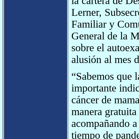
la cartera de D
Lerner, Subsecr
Familiar y Comu
General de la Mu
sobre el autoexa
alusión al mes 
“Sabemos que l
importante indic
cáncer de mama.
manera gratuita
acompañando a l
tiempo de pande