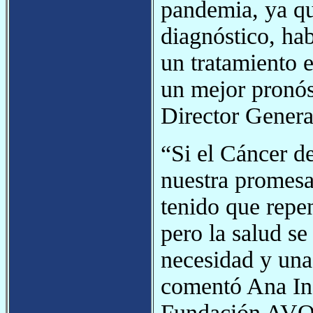
pandemia, ya que
diagnóstico, ha
un tratamiento 
un mejor pronós
Director Gene
“Si el Cáncer d
nuestra promesa
tenido que repen
pero la salud s
necesidad y una
comentó Ana Iné
Fundación AVON.