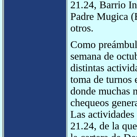
21.24, Barrio In
Padre Mugica (Ba
otros.
Como preámbulo 
semana de octub
distintas activi
toma de turnos e
donde muchas mu
chequeos genera
Las actividades
21.24, de la que