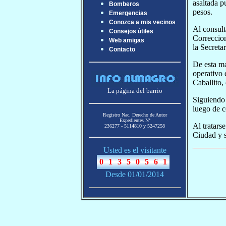
asaltada p
Bomberos
pesos.
Emergencias
Conozca a mis vecinos
Al consult
Consejos útiles
Correccio
Web amigas
la Secreta
Contacto
De esta ma
operativo 
Caballito,
La página del barrio
Siguiendo 
luego de c
Registro Nac. Derecho de Autor
Expedientes Nª
Al tratars
236277 - 5114810 y 5247258
Ciudad y s
Usted es el visitante
Desde 01/01/2014