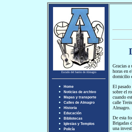
Gracias a 
horas en e
Escudo del barrio de Almagro
domicilio 
El pasado 
Home
sobre el r
Noticias de archivo
cuando est
Mapas y transporte
calle Trei
Calles de Almagro
Almagro.
Historia
Educación
De esta fo
Bibliotecas
Brigadas d
Iglesias y Templos
una invest
Policía