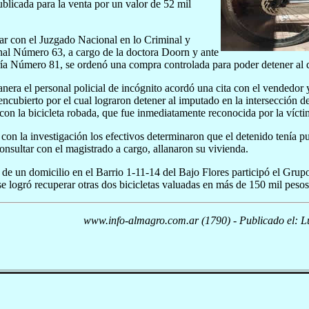
ublicada para la venta por un valor de 52 mil
ar con el Juzgado Nacional en lo Criminal y
nal Número 63, a cargo de la doctora Doorn y ante
ría Número 81, se ordenó una compra controlada para poder detener al 
nera el personal policial de incógnito acordó una cita con el vendedo
encubierto por el cual lograron detener al imputado en la intersección 
 con la bicicleta robada, que fue inmediatamente reconocida por la vícti
con la investigación los efectivos determinaron que el detenido tenía pu
onsultar con el magistrado a cargo, allanaron su vivienda.
e de un domicilio en el Barrio 1-11-14 del Bajo Flores participó el Gru
e logró recuperar otras dos bicicletas valuadas en más de 150 mil peso
www.info-almagro.com.ar (1790) - Publicado el: L