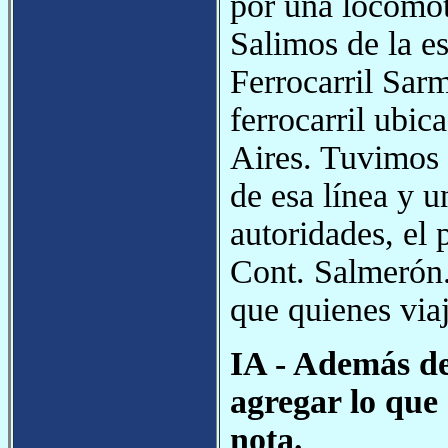
por una locomot
Salimos de la es
Ferrocarril Sarm
ferrocarril ubic
Aires. Tuvimos 
de esa línea y u
autoridades, el 
Cont. Salmerón. 
que quienes via
IA - Además de
agregar lo que 
nota.