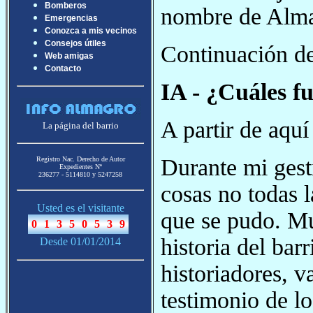
Bomberos
nombre de Alma
Emergencias
Conozca a mis vecinos
Consejos útiles
Continuación de
Web amigas
Contacto
IA - ¿Cuáles fu
A partir de aquí
La página del barrio
Durante mi gest
Registro Nac. Derecho de Autor
Expedientes Nª
236277 - 5114810 y 5247258
cosas no todas 
Usted es el visitante
que se pudo. Mu
historia del bar
Desde 01/01/2014
historiadores, v
testimonio de lo