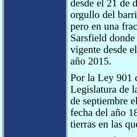
desde el 21 de d
orgullo del barri
pero en una fra
Sarsfield donde
vigente desde el
año 2015.
Por la Ley 901 
Legislatura de 
de septiembr
fecha del año 1
tierras en las qu