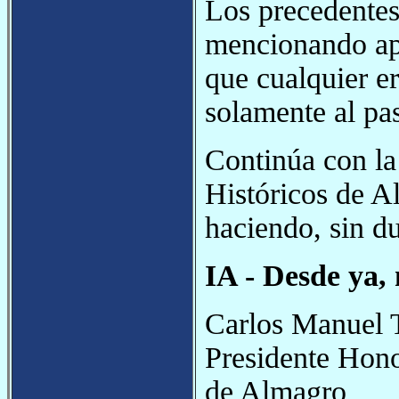
Los precedentes
mencionando ape
que cualquier e
solamente al pa
Continúa con la
Históricos de A
haciendo, sin d
IA - Desde ya,
Carlos Manuel 
Presidente Hono
de Almagro