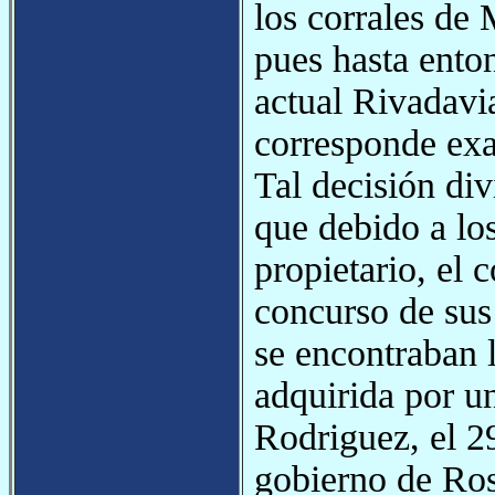
los corrales de 
pues hasta ento
actual Rivadavi
corresponde exa
Tal decisión div
que debido a lo
propietario, el 
concurso de sus
se encontraban l
adquirida por u
Rodriguez, el 2
gobierno de Ros