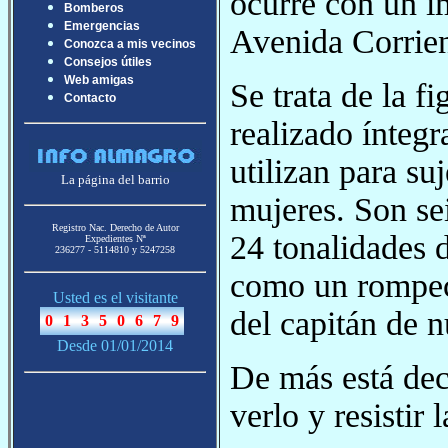
ocurre con un i
Bomberos
Emergencias
Avenida Corrien
Conozca a mis vecinos
Consejos útiles
Web amigas
Se trata de la f
Contacto
realizado ínteg
utilizan para suj
La página del barrio
mujeres. Son se
Registro Nac. Derecho de Autor
24 tonalidades 
Expedientes Nª
236277 - 5114810 y 5247258
como un rompec
Usted es el visitante
del capitán de n
Desde 01/01/2014
De más está deci
verlo y resistir 