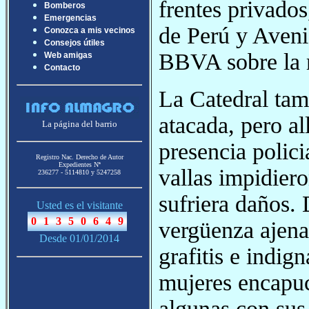
frentes privados
Bomberos
Emergencias
de Perú y Aven
Conozca a mis vecinos
Consejos útiles
BBVA sobre la 
Web amigas
Contacto
La Catedral tam
atacada, pero all
La página del barrio
presencia polici
Registro Nac. Derecho de Autor
Expedientes Nª
vallas impidier
236277 - 5114810 y 5247258
sufriera daños.
Usted es el visitante
vergüenza ajena 
Desde 01/01/2014
grafitis e indig
mujeres encapu
algunas con sus 