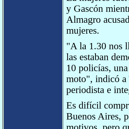
y Gascón mientr
Almagro acusada
mujeres.
"A la 1.30 nos 
las estaban de
10 policías, una
moto", indicó a
periodista e in
Es difícil comp
Buenos Aires, pi
motivos, pero q