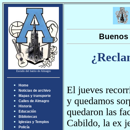
Buenos 
¿Reclam
Escudo del barrio de Almagro
Home
El jueves recor
Noticias de archivo
Mapas y transporte
y quedamos sorp
Calles de Almagro
Historia
quedaron las fac
Educación
Bibliotecas
Cabildo, la ex j
Iglesias y Templos
Policía