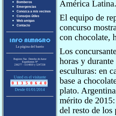
América Latina
Bomberos
Emergencias
Conozca a mis vecinos
El equipo de rep
Consejos útiles
Web amigas
concurso mostra
Contacto
con chocolate, 
La página del barrio
Los concursante
horas y durante
Registro Nac. Derecho de Autor
Expedientes Nª
236277 - 5114810 y 5247258
esculturas: en c
Usted es el visitante
base a chocolate
plato. Argentin
Desde 01/01/2014
mérito de 2015:
del resto de los 