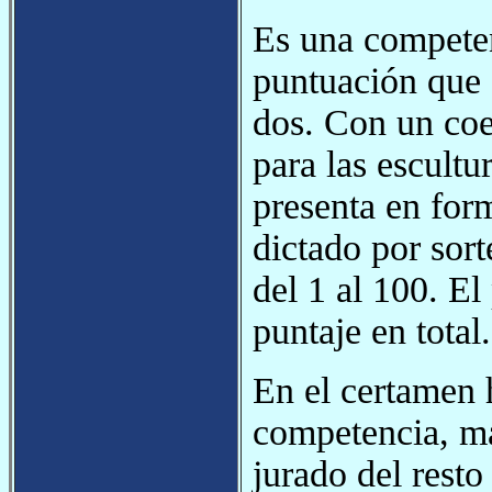
Es una competen
puntuación que s
dos. Con un coef
para las escultu
presenta en for
dictado por sort
del 1 al 100. El
puntaje en total.
En el certamen h
competencia, má
jurado del resto