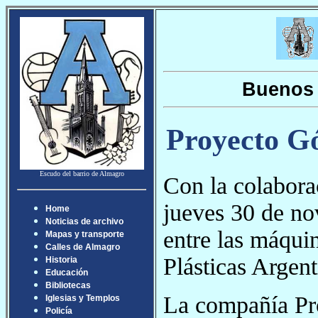
Buenos 
Proyecto G
Escudo del barrio de Almagro
Con la colaborac
jueves 30 de n
Home
Noticias de archivo
entre las máquin
Mapas y transporte
Calles de Almagro
Plásticas Argen
Historia
Educación
Bibliotecas
La compañía Pr
Iglesias y Templos
Policía