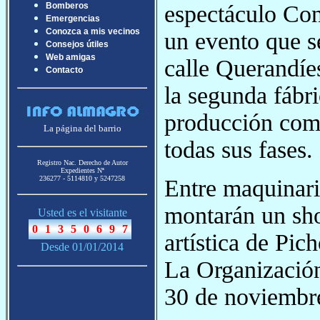
espectáculo Con
Bomberos
Emergencias
Conozca a mis vecinos
un evento que s
Consejos útiles
Web amigas
calle Querandíe
Contacto
la segunda fábri
producción como
La página del barrio
todas sus fases.
Registro Nac. Derecho de Autor
Expedientes Nª
236277 - 5114810 y 5247258
Entre maquinari
montarán un sho
Usted es el visitante
artística de Pi
Desde 01/01/2014
La Organización 
30 de noviembre