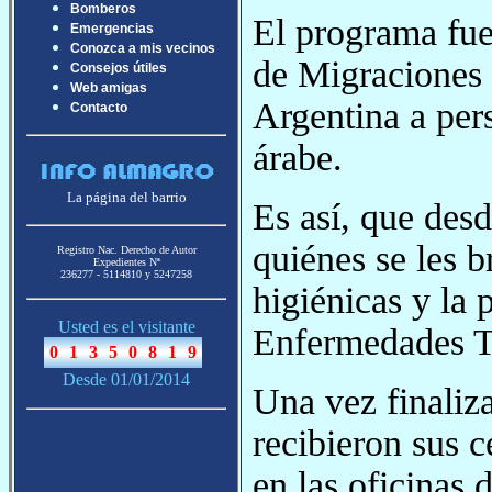
Bomberos
El programa fue
Emergencias
Conozca a mis vecinos
de Migraciones c
Consejos útiles
Web amigas
Argentina a pers
Contacto
árabe.
La página del barrio
Es así, que desd
quiénes se les b
Registro Nac. Derecho de Autor
Expedientes Nª
236277 - 5114810 y 5247258
higiénicas y la 
Usted es el visitante
Enfermedades T
Desde 01/01/2014
Una vez finaliz
recibieron sus c
en las oficinas 