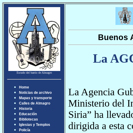
Buenos A
La AGC 
Escudo del barrio de Almagro
Home
La Agencia Gub
Noticias de archivo
Mapas y transporte
Ministerio del 
Calles de Almagro
Historia
Siria” ha lleva
Educación
Bibliotecas
dirigida a esta
Iglesias y Templos
Policía