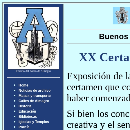
Buenos 
XX Certam
Escudo del barrio de Almagro
Exposición de l
certamen que co
Home
Noticias de archivo
haber comenzado
Mapas y transporte
Calles de Almagro
Historia
Si bien los conc
Educación
Bibliotecas
creativa y el se
Iglesias y Templos
Policía