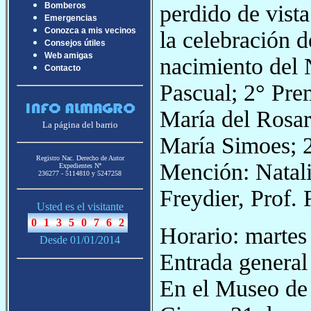
perdido de vista
Bomberos
Emergencias
Conozca a mis vecinos
la celebración d
Consejos útiles
Web amigas
nacimiento del 
Contacto
Pascual; 2° Pre
María del Rosa
La página del barrio
María Simoes; 
Registro Nac. Derecho de Autor
Mención: Natali
Expedientes Nª
236277 - 5114810 y 5247258
Freydier, Prof.
Usted es el visitante
Horario: martes
Desde 01/01/2014
Entrada general 
En el Museo de 