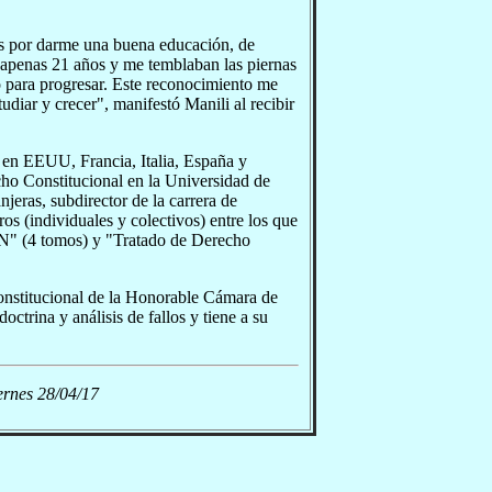
s por darme una buena educación, de
n apenas 21 años y me temblaban las piernas
o para progresar. Este reconocimiento me
tudiar y crecer", manifestó Manili al recibir
o en EEUU, Francia, Italia, España y
cho Constitucional en la Universidad de
jeras, subdirector de la carrera de
os (individuales y colectivos) entre los que
JN" (4 tomos) y "Tratado de Derecho
constitucional de la Honorable Cámara de
ctrina y análisis de fallos y tiene a su
ernes 28/04/17