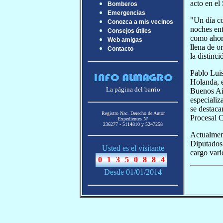
acto en el
Bomberos
Emergencias
"Un día c
Conozca a mis vecinos
noches ent
Consejos útiles
como ahora
Web amigas
llena de o
Contacto
la distinci
Pablo Luis
Holanda, e
La página del barrio
Buenos Air
especializ
se destac
Registro Nac. Derecho de Autor
Procesal C
Expedientes Nª
236277 - 5114810 y 5247258
Actualment
Diputados 
Usted es el visitante
cargo vari
Desde 01/01/2014