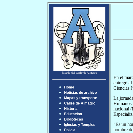
Escudo del barrio de Almagro
En el marc
entregó al
Home
Ciencias J
Noticias de archivo
La jornada
Mapas y transporte
Humanos y 
Calles de Almagro
nacional (
Historia
Especializ
Educación
Bibliotecas
"Es un hon
Iglesias y Templos
hombre de 
Policía