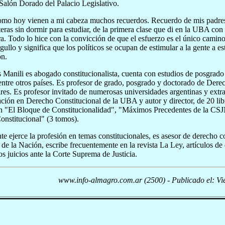
 Salón Dorado del Palacio Legislativo.
omo hoy vienen a mi cabeza muchos recuerdos. Recuerdo de mis padre
eras sin dormir para estudiar, de la primera clase que di en la UBA co
. Todo lo hice con la convicción de que el esfuerzo es el único camin
rgullo y significa que los políticos se ocupan de estimular a la gente a es
ón.
 Manili es abogado constitucionalista, cuenta con estudios de posgrad
ntre otros países. Es profesor de grado, posgrado y doctorado de Dere
es. Es profesor invitado de numerosas universidades argentinas y extran
ación en Derecho Constitucional de la UBA y autor y director, de 20 libr
an "El Bloque de Constitucionalidad", "Máximos Precedentes de la CS
onstitucional" (3 tomos).
e ejerce la profesión en temas constitucionales, es asesor de derecho 
de la Nación, escribe frecuentemente en la revista La Ley, artículos de do
os juicios ante la Corte Suprema de Justicia.
www.info-almagro.com.ar (2500) - Publicado el: Vi