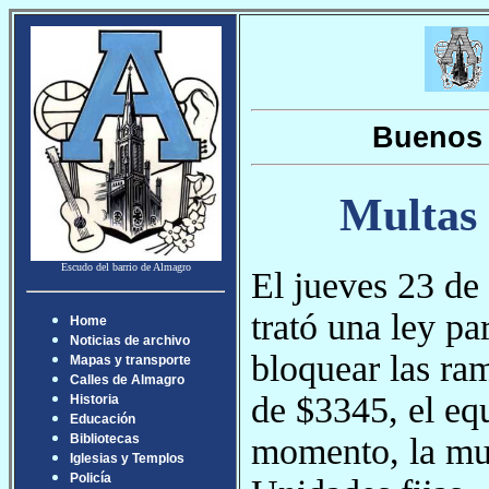
Buenos 
Multas 
Escudo del barrio de Almagro
El jueves 23 de
trató una ley p
Home
Noticias de archivo
bloquear las ra
Mapas y transporte
Calles de Almagro
de $3345, el equ
Historia
Educación
momento, la mul
Bibliotecas
Iglesias y Templos
Policía