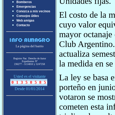
Unidades fijas.
Bomberos
Emergencias
Conozca a mis vecinos
El costo de la 
Consejos útiles
Web amigas
cuyo valor equiv
Contacto
mayor octanaje 
Club Argentino.
La página del barrio
actualiza semes
Registro Nac. Derecho de Autor
la medida en se
Expedientes Nª
236277 - 5114810 y 5247258
La ley se basa 
Usted es el visitante
porteño en juni
Desde 01/01/2014
votaron se mostr
cometen esta in