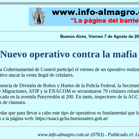
Buenos Aires, Viernes 7 de Agosto de 20
Nuevo operativo contra la mafia 
 Gubernamental de Control participó el viernes de un operativo realiz
ivo atacar la venta ilegal de celulares.
sencia de División de Robos y Hurtos de la Policía Federal, la Secretar
e Migraciones, AFIP y la ENACOM se secuestraron 79 celulares robado
icada en la avenida Pueyrredón al 200. En tanto, inspectores de la AGC,
s de clausura.
dar que para llevar a cabo este tipo de operativos es fundamental que 
 a la página web: https://suaci-gcba.buenosaires.gob.ar/
www.info-almagro.com.ar (0783) - Publicado el: L