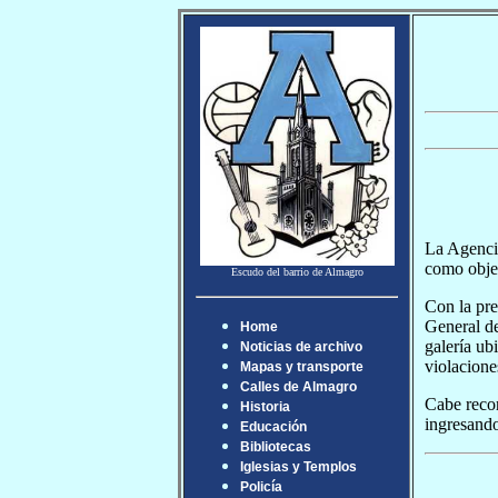
La Agencia
como objet
Escudo del barrio de Almagro
Con la pre
General d
Home
galería ub
Noticias de archivo
violacione
Mapas y transporte
Calles de Almagro
Cabe recor
Historia
ingresando
Educación
Bibliotecas
Iglesias y Templos
Policía