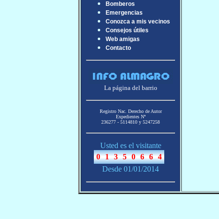
Bomberos
Emergencias
Conozca a mis vecinos
Consejos útiles
Web amigas
Contacto
La página del barrio
Registro Nac. Derecho de Autor
Expedientes Nª
236277 - 5114810 y 5247258
Usted es el visitante
Desde 01/01/2014