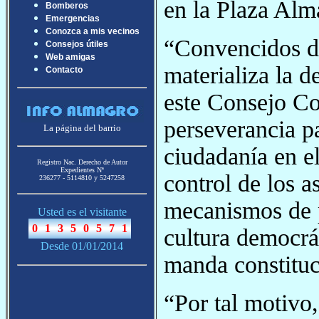
en la Plaza Alm
Bomberos
Emergencias
Conozca a mis vecinos
“Convencidos d
Consejos útiles
Web amigas
materializa la d
Contacto
este Consejo Co
perseverancia pa
La página del barrio
ciudadanía en e
Registro Nac. Derecho de Autor
Expedientes Nª
control de los a
236277 - 5114810 y 5247258
mecanismos de pa
Usted es el visitante
cultura democrát
Desde 01/01/2014
manda constituc
“Por tal motivo,