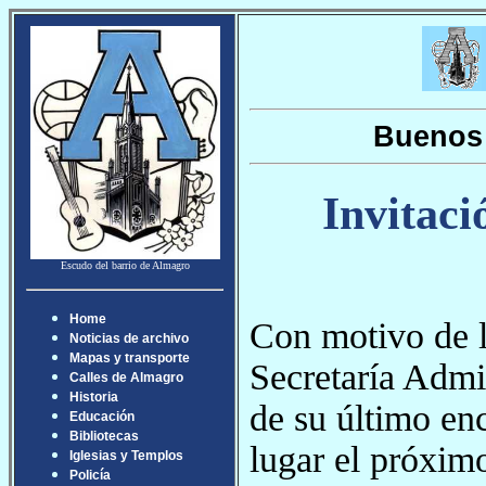
Buenos 
Invitaci
Escudo del barrio de Almagro
Home
Con motivo de la
Noticias de archivo
Mapas y transporte
Secretaría Admin
Calles de Almagro
Historia
de su último en
Educación
Bibliotecas
lugar el próxim
Iglesias y Templos
Policía