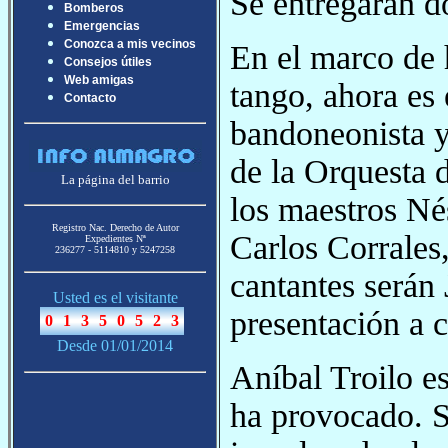
Se entregarán d
Bomberos
Emergencias
Conozca a mis vecinos
En el marco de 
Consejos útiles
Web amigas
tango, ahora es 
Contacto
bandoneonista y
de la Orquesta 
La página del barrio
los maestros Né
Registro Nac. Derecho de Autor
Carlos Corrales,
Expedientes Nª
236277 - 5114810 y 5247258
cantantes serán
Usted es el visitante
presentación a c
Desde 01/01/2014
Aníbal Troilo e
ha provocado. S