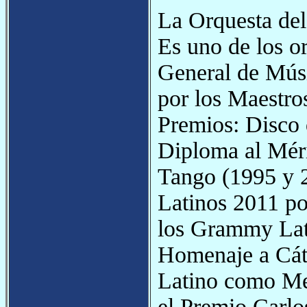
La Orquesta del
Es uno de los o
General de Músi
por los Maestro
Premios: Disco 
Diploma al Mér
Tango (1995 y 
Latinos 2011 po
los Grammy Lati
Homenaje a Cát
Latino como Me
el Premio Carlo