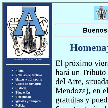
Buenos 
Homenaje
Escudo del barrio de Almagro
El próximo vier
hará un Tributo
Home
Noticias de archivo
del Arte, situad
Mapas y transporte
Calles de Almagro
Mendoza), en el
Historia
Educación
gratuitas y pued
Bibliotecas
Iglesias y Templos
Policía