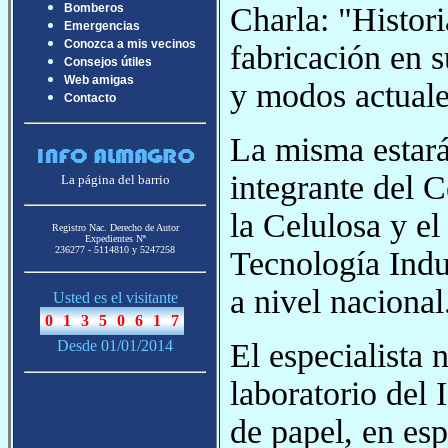
Charla: "Histori
Bomberos
Emergencias
Conozca a mis vecinos
fabricación en s
Consejos útiles
Web amigas
y modos actuales
Contacto
La misma estará
integrante del C
La página del barrio
la Celulosa y el
Registro Nac. Derecho de Autor
Expedientes Nª
236277 - 5114810 y 5247258
Tecnología Indus
a nivel nacional
Usted es el visitante
El especialista 
Desde 01/01/2014
laboratorio del
de papel, en esp