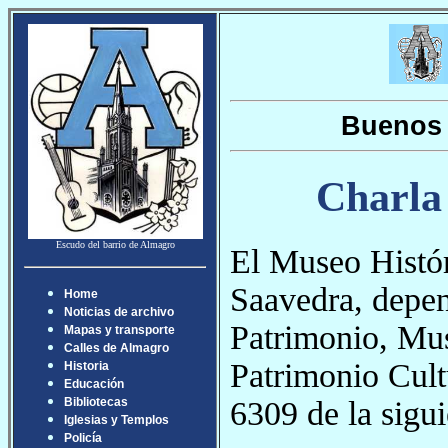
Buenos 
Charla 
Escudo del barrio de Almagro
El Museo Histór
Saavedra, depen
Home
Noticias de archivo
Patrimonio, Mus
Mapas y transporte
Calles de Almagro
Patrimonio Cult
Historia
Educación
6309 de la sigui
Bibliotecas
Iglesias y Templos
Policía