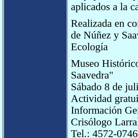
aplicados a la c
Realizada en co
de Núñez y Saav
Ecología
Museo Históric
Saavedra"
Sábado 8 de juli
Actividad gratui
Información Ge
Crisólogo Larra
Tel.: 4572-0746