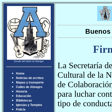
Buenos 
Fir
Escudo del barrio de Almagro
La Secretaría 
Cultural de la
Home
Noticias de archivo
de Colaboració
Mapas y transporte
Calles de Almagro
para luchar cont
Historia
Educación
tipo de conducta
Bibliotecas
Iglesias y Templos
Policía