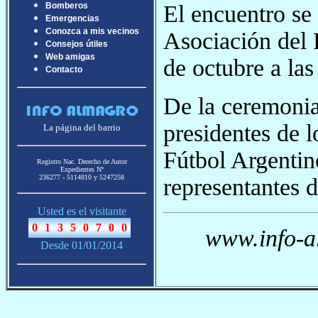
El encuentro se 
Bomberos
Emergencias
Conozca a mis vecinos
Asociación del F
Consejos útiles
Web amigas
de octubre a las
Contacto
De la ceremonia
presidentes de l
La página del barrio
Fútbol Argentino
Registro Nac. Derecho de Autor
Expedientes Nª
236277 - 5114810 y 5247258
representantes 
Usted es el visitante
www.info-a
Desde 01/01/2014