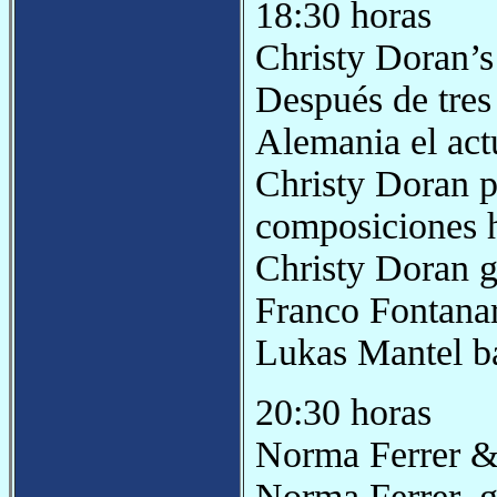
18:30 horas
Christy Doran’
Después de tres 
Alemania el actu
Christy Doran p
composiciones h
Christy Doran g
Franco Fontanar
Lukas Mantel ba
20:30 horas
Norma Ferrer &
Norma Ferrer, g