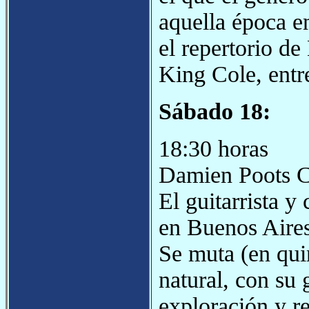
aquella época e
el repertorio d
King Cole, entre
Sábado 18:
18:30 horas
Damien Poots C
El guitarrista y
en Buenos Aires
Se muta (en quin
natural, con su
exploración y r