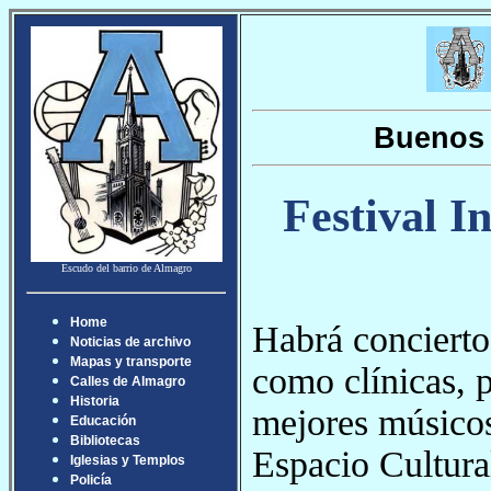
Buenos 
Festival I
Escudo del barrio de Almagro
Home
Habrá conciertos
Noticias de archivo
Mapas y transporte
como clínicas, p
Calles de Almagro
Historia
mejores músicos 
Educación
Bibliotecas
Espacio Cultura
Iglesias y Templos
Policía