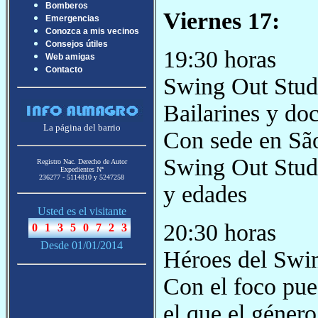
Bomberos
Viernes 17:
Emergencias
Conozca a mis vecinos
Consejos útiles
19:30 horas
Web amigas
Contacto
Swing Out Studi
Bailarines y do
La página del barrio
Con sede en São
Swing Out Studi
Registro Nac. Derecho de Autor
Expedientes Nª
236277 - 5114810 y 5247258
y edades
Usted es el visitante
20:30 horas
Desde 01/01/2014
Héroes del Swi
Con el foco pues
el que el género