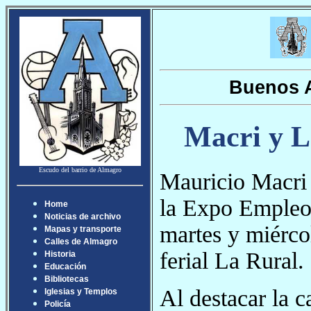
Buenos A
Macri y L
Escudo del barrio de Almagro
Mauricio Macri 
la Expo Empleo 
Home
Noticias de archivo
martes y miérco
Mapas y transporte
Calles de Almagro
ferial La Rural.
Historia
Educación
Bibliotecas
Al destacar la c
Iglesias y Templos
Policía