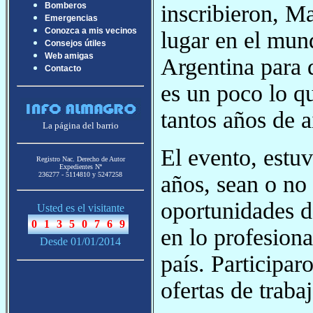
inscribieron, M
Bomberos
Emergencias
Conozca a mis vecinos
lugar en el mund
Consejos útiles
Web amigas
Argentina para d
Contacto
es un poco lo qu
tantos años de 
La página del barrio
El evento, estu
Registro Nac. Derecho de Autor
Expedientes Nª
236277 - 5114810 y 5247258
años, sean o no
oportunidades de
Usted es el visitante
en lo profesion
Desde 01/01/2014
país. Participa
ofertas de trabaj