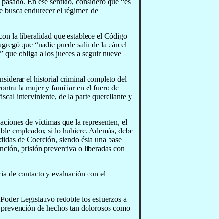
 pasado. En ese sentido, consideró que “es
ue busca endurecer el régimen de
on la liberalidad que establece el Código
agregó que “nadie puede salir de la cárcel
” que obliga a los jueces a seguir nueve
onsiderar el historial criminal completo del
ontra la mujer y familiar en el fuero de
scal interviniente, de la parte querellante y
aciones de víctimas que la representen, el
sible empleador, si lo hubiere. Además, debe
didas de Coerción, siendo ésta una base
ención, prisión preventiva o liberadas con
cia de contacto y evaluación con el
Poder Legislativo redoble los esfuerzos a
la prevención de hechos tan dolorosos como