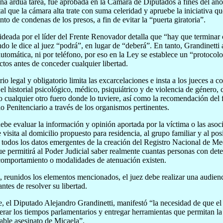
na ardua tarea, fue aprobada en la Cámara de Diputados a fines del año
l que la cámara alta trate con suma celeridad y apruebe la iniciativa q
to de condenas de los presos, a fin de evitar la “puerta giratoria”.
deada por el líder del Frente Renovador detalla que “hay que terminar c
do le dice al juez “podrá”, en lugar de “deberá”. En tanto, Grandinetti 
utomática, ni por teléfono, por eso en la Ley se establece un “protocolo
ictos antes de conceder cualquier libertad.
rio legal y obligatorio limita las excarcelaciones e insta a los jueces a c
el historial psicológico, médico, psiquiátrico y de violencia de género, c
o cualquier otro fuero donde lo tuviere, así como la recomendación del fi
io Penitenciario a través de los organismos pertinentes.
be evaluar la información y opinión aportada por la víctima o las asoci
 visita al domicilio propuesto para residencia, al grupo familiar y al po
 todos los datos emergentes de la creación del Registro Nacional de Me
que permitirá al Poder Judicial saber realmente cuantas personas con det
comportamiento o modalidades de atenuación existen.
, reunidos los elementos mencionados, el juez debe realizar una audien
ntes de resolver su libertad.
, el Diputado Alejandro Grandinetti, manifestó “la necesidad de que el 
lerar los tiempos parlamentarios y entregar herramientas que permitan 
cable asesinato de Micaela”.