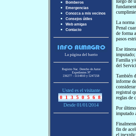
luego de u
Bomberos
fundamenta
Emergencias
cumplimien
Conozca a mis vecinos
Consejos útiles
La norma i
Web amigas
Penal cuan
Contacto
de forma a
pasos estr
Ese itinera
imputado; 
La página del barrio
Familia y/
del Servic
Registro Nac. Derecho de Autor
Expedientes Nª
También de
236277 - 5114810 y 5247258
informe de
considerar
Usted es el visitante
registral 
reglas de 
Desde 01/01/2014
Por último
imputado a
Finalmente
fin de ace
el inexpli