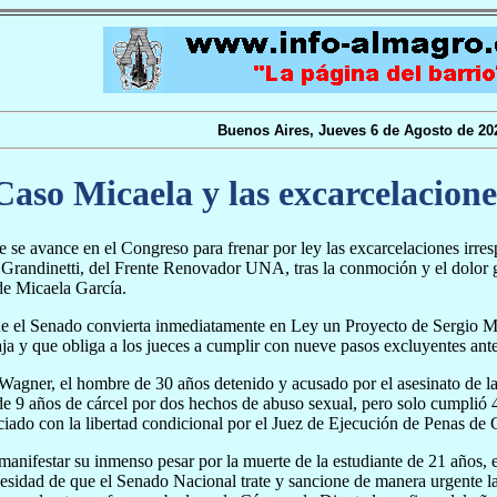
Buenos Aires, Jueves 6 de Agosto de 20
Caso Micaela y las excarcelacione
 se avance en el Congreso para frenar por ley las excarcelaciones irre
Grandinetti, del Frente Renovador UNA, tras la conmoción y el dolor g
de Micaela García.
e el Senado convierta inmediatamente en Ley un Proyecto de Sergio Ma
a y que obliga a los jueces a cumplir con nueve pasos excluyentes ante
Wagner, el hombre de 30 años detenido y acusado por el asesinato de l
e 9 años de cárcel por dos hechos de abuso sexual, pero solo cumplió 4
ciado con la libertad condicional por el Juez de Ejecución de Penas de
anifestar su inmenso pesar por la muerte de la estudiante de 21 años, e
esidad de que el Senado Nacional trate y sancione de manera urgente 